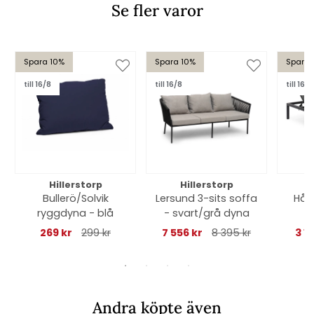
Se fler varor
Spara 10%
Spara 10%
Spara 
till 16/8
till 16/8
till 16/8
Hillerstorp
Hillerstorp
Bullerö/Solvik
Lersund 3-sits soffa
Hån
ryggdyna - blå
- svart/grå dyna
269 kr
299 kr
7 556 kr
8 395 kr
3 11
Andra köpte även