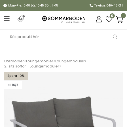
Mån-Fre: 10-18 Lör: 10-15 Sön: 11-15
Telefon: 040-45 01 11
0
Utemöbler
>
Loungemöbler
>
Loungemoduler
>
2-sits soffor - Loungemoduler
>
Hånger 2-sits soffa - vit/gråbeige
10
till 16/8