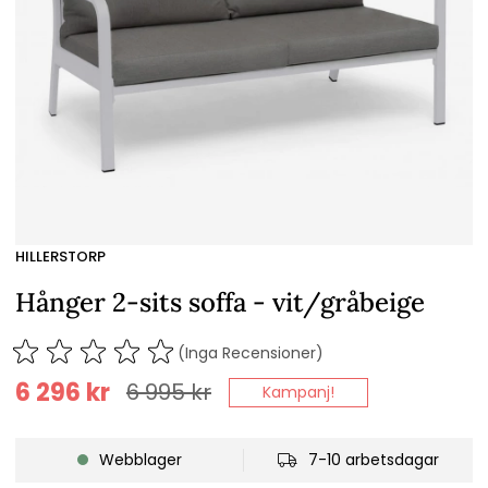
HILLERSTORP
Hånger 2-sits soffa - vit/gråbeige
(Inga Recensioner)
6 296
kr
6 995
kr
Kampanj!
Webblager
7-10 arbetsdagar