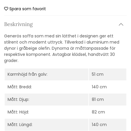
Spara som favorit
Beskrivning
Generös soffa som med sin lätthet i designen ger ett
stilrent och modernt uttryck. Tillverkad i aluminium med
dynor i gråbeige olefin. Dynorna är måttanpassade för
respektive komponent. Avtagbar klädsel, handtvätt 30
grader.
Karmhöjd från golv:
51 cm
Mått: Bredd:
140 cm
Mått: Djup:
81 cm
Mått: Höjd:
82 cm
Mått: Längd:
140 cm