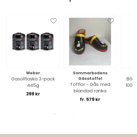
Weber
Sommarbodens
Bi
Gasolflaska 3-pack
Gåsatoffel
BGE 
Tofflor - Gås med
445g
100% 
blandad ranka
399 kr
fr. 579 kr