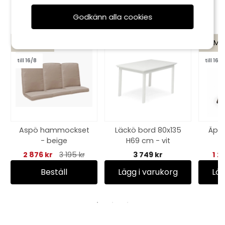
Rekommenderade tillbehör
Godkänn alla cookies
KAMPANJ
KAMP
till 16/8
till 16/8
Aspö hammockset
Läckö bord 80x135
Äppe
- beige
H69 cm - vit
2 876 kr
3 195 kr
3 749 kr
1 2
Beställ
Lägg i varukorg
Läg