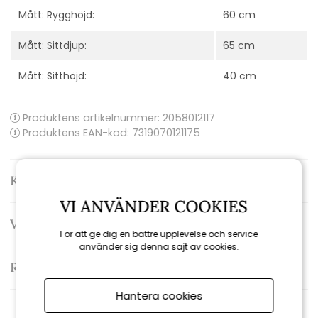
Mått: Rygghöjd:
60 cm
Mått: Sittdjup:
65 cm
Mått: Sitthöjd:
40 cm
Produktens artikelnummer:
2058012117
Produktens EAN-kod: 7319070121175
Kontakta oss
VI ANVÄNDER COOKIES
Varumärke: Hillerstorp
För att ge dig en bättre upplevelse och service
använder sig denna sajt av cookies.
Recensioner
Hantera cookies