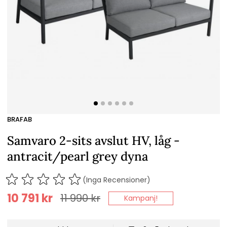
BRAFAB
Samvaro 2-sits avslut HV, låg -
antracit/pearl grey dyna
(Inga Recensioner)
10 791
kr
11 990
kr
Kampanj!