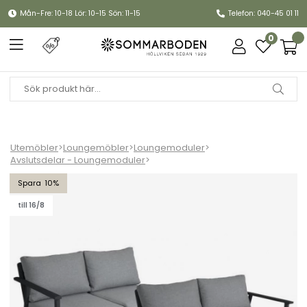
Mån-Fre: 10-18 Lör: 10-15 Sön: 11-15
Telefon: 040-45 01 11
0
Utemöbler
>
Loungemöbler
>
Loungemoduler
>
Avslutsdelar - Loungemoduler
>
Samvaro 2-sits avslut HV, låg - antracit/pearl grey dyna
10
till 16/8