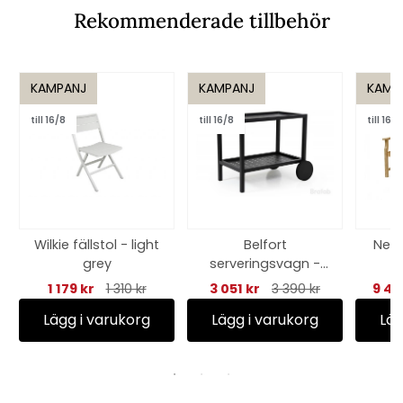
Rekommenderade tillbehör
KAMPANJ
KAMPANJ
KAMP
till 16/8
till 16/8
till 16/8
Wilkie fällstol - light
Belfort
Nels
grey
serveringsvagn -
svart
1 179 kr
1 310 kr
3 051 kr
3 390 kr
9 44
Lägg i varukorg
Lägg i varukorg
Läg