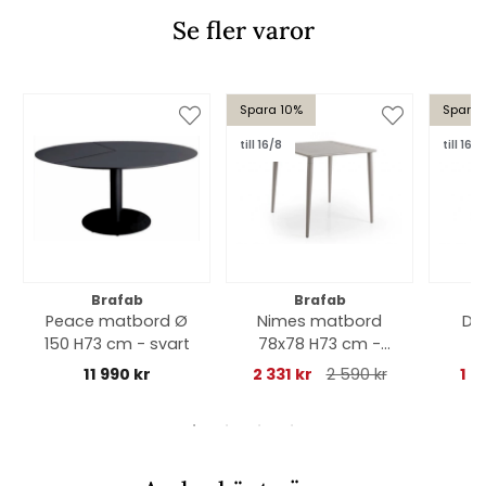
Se fler varor
Spara 10%
Spara 
till 16/8
till 16/8
Brafab
Brafab
Peace matbord Ø
Nimes matbord
Del
150 H73 cm - svart
78x78 H73 cm -
khaki
11 990 kr
2 331 kr
2 590 kr
1 7