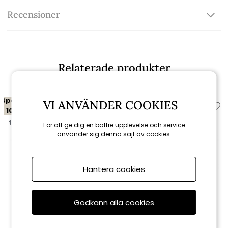
Recensioner
Relaterade produkter
Spara
Spara
VI ANVÄNDER COOKIES
10%
10%
till 16/8
till 16/8
För att ge dig en bättre upplevelse och service
använder sig denna sajt av cookies.
Hantera cookies
Godkänn alla cookies
Brafab
Brafab
Samvaro hörndel, låg -
Samvaro loungefåtölj, låg -