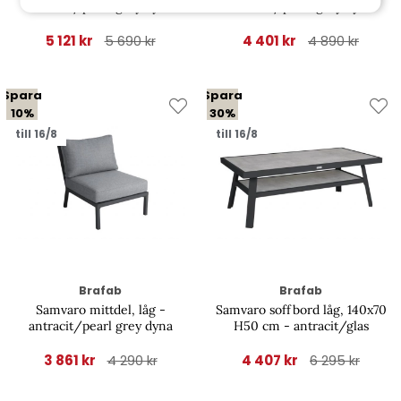
antracit/pearl grey dyna
antracit/pearl grey dyna
5 121 kr
4 401 kr
5 690 kr
4 890 kr
Spara
Spara
10%
30%
till 16/8
till 16/8
Brafab
Brafab
Samvaro mittdel, låg -
Samvaro soffbord låg, 140x70
antracit/pearl grey dyna
H50 cm - antracit/glas
3 861 kr
4 407 kr
4 290 kr
6 295 kr