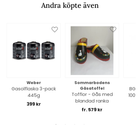
Andra köpte även
Weber
Sommarbodens
Bi
Gasolflaska 3-pack
Gåsatoffel
BGE 
Tofflor - Gås med
445g
100% 
blandad ranka
399 kr
fr. 579 kr