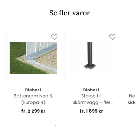
Se fler varor
Biohort
Biohort
Bottenram Neo &
Stolpe till
Neo 
(Europa 4)
Skärmvägg - fler
sidot
trädgårdsskjul - fler
utföranden
fr. 2 299 kr
fr. 1 899 kr
storlekar