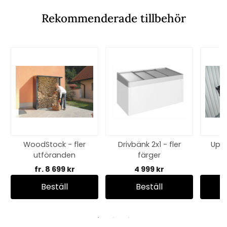
Rekommenderade tillbehör
WoodStock - fler
Drivbänk 2x1 - fler
Upp
utföranden
färger
fr. 8 699 kr
4 999 kr
Beställ
Beställ