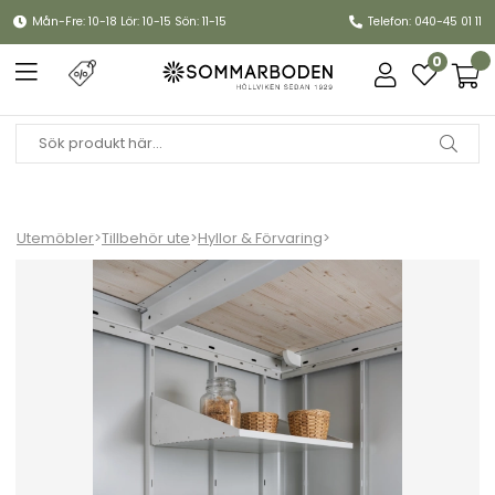
Mån-Fre: 10-18 Lör: 10-15 Sön: 11-15
Telefon: 040-45 01 11
0
Utemöbler
>
Tillbehör ute
>
Hyllor & Förvaring
>
Neo hyllplan extra djupa 4-pack