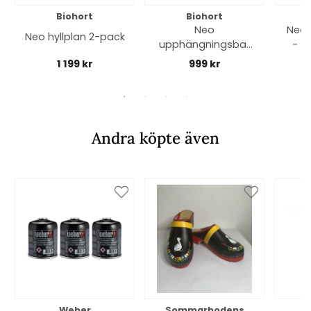
Biohort
Biohort
Neo
Neo 
Neo hyllplan 2-pack
upphängningsbar
- f
korg
1 199 kr
999 kr
f
Andra köpte även
Weber
Sommarbodens
Bi