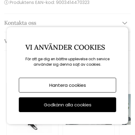
Produktens EAN-kod: 9003414470323
Kontakta oss
Varumärke: Biohort
VI ANVÄNDER COOKIES
För att ge dig en bättre upplevelse och service
Rekommenderade tillbehör
använder sig denna sajt av cookies.
Hantera cookies
Godkänn alla cookies