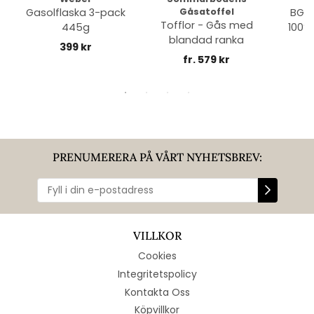
Gasolflaska 3-pack
Gåsatoffel
BGE 
Tofflor - Gås med
445g
100% 
blandad ranka
399 kr
fr. 579 kr
PRENUMERERA PÅ VÅRT NYHETSBREV:
VILLKOR
Cookies
Integritetspolicy
Kontakta Oss
Köpvillkor