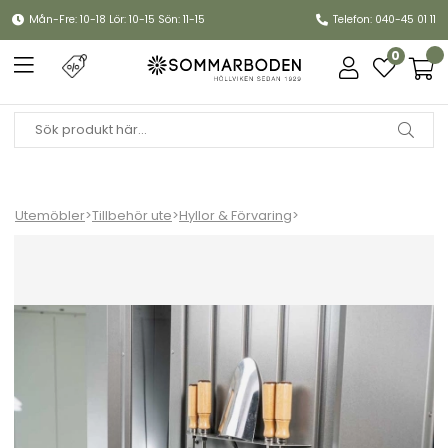
Mån-Fre: 10-18 Lör: 10-15 Sön: 11-15
Telefon: 040-45 01 11
0
Utemöbler
>
Tillbehör ute
>
Hyllor & Förvaring
>
Neo verktygshållare till trädgårdsskjul - metallic silver