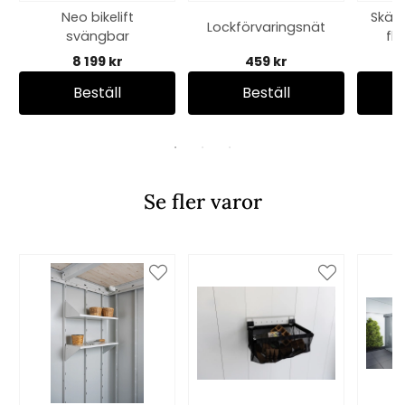
Neo bikelift
Skär
Lockförvaringsnät
svängbar
fl
8 199 kr
459 kr
Beställ
Beställ
Se fler varor