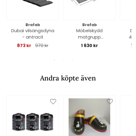
Brafab
Brafab
Dubai vilsängsdyna
Möbelskydd
De
- antracit
matgrupp
45
225x155xH80 cm,
873 kr
970 kr
1 630 kr
73
andas - svart
Andra köpte även