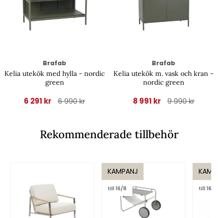
Brafab
Brafab
Kelia utekök med hylla - nordic
Kelia utekök m. vask och kran -
green
nordic green
6 291 kr
8 991 kr
6 990 kr
9 990 kr
Rekommenderade tillbehör
KAMPANJ
KAMP
till 16/8
till 16/8