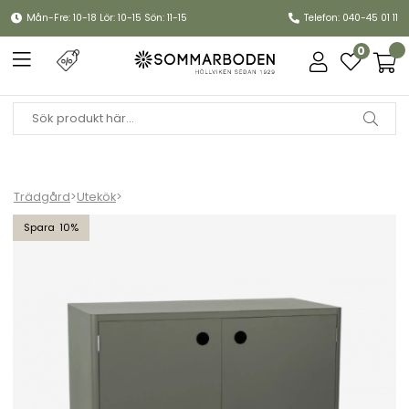
Mån-Fre: 10-18 Lör: 10-15 Sön: 11-15
Telefon: 040-45 01 11
0
Trädgård
>
Utekök
>
Kelia utekök med dörrar - nordic green
10