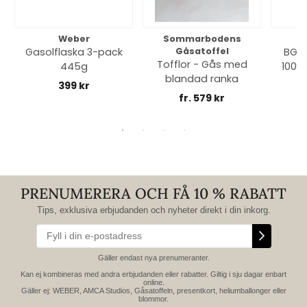
Weber
Sommarbodens
Bi
Gasolflaska 3-pack
Gåsatoffel
BGE 
Tofflor - Gås med
445g
100% 
blandad ranka
399 kr
fr. 579 kr
PRENUMERERA OCH FÅ 10 % RABATT
Tips, exklusiva erbjudanden och nyheter direkt i din inkorg.
Gäller endast nya prenumeranter.
Kan ej kombineras med andra erbjudanden eller rabatter. Giltig i sju dagar enbart
online.
Gäller ej: WEBER, AMCA Studios, Gåsatoffeln, presentkort, heliumballonger eller
blommor.