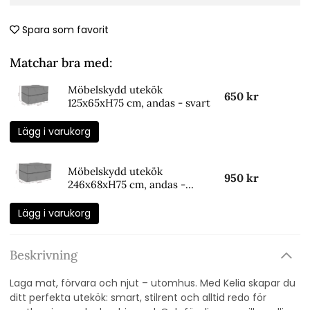
Spara som favorit
Matchar bra med:
Möbelskydd utekök
650 kr
125x65xH75 cm, andas - svart
Lägg i varukorg
Möbelskydd utekök
950 kr
246x68xH75 cm, andas -
svart
Lägg i varukorg
Beskrivning
Laga mat, förvara och njut – utomhus. Med Kelia skapar du
ditt perfekta utekök: smart, stilrent och alltid redo för