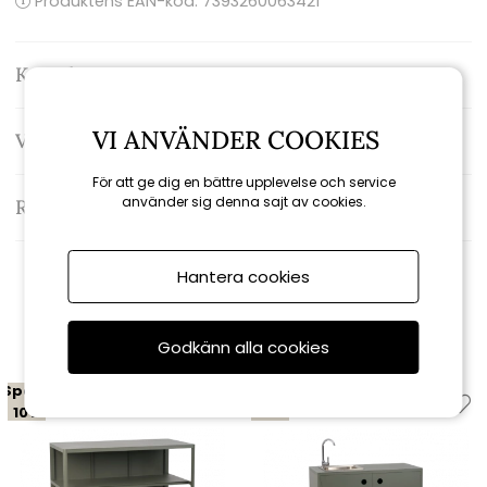
Produktens EAN-kod: 7393260063421
Kontakta oss
VI ANVÄNDER COOKIES
Varumärke: Brafab
För att ge dig en bättre upplevelse och service
använder sig denna sajt av cookies.
Recensioner
Hantera cookies
Relaterade produkter
Godkänn alla cookies
Spara
Spara
10%
10%