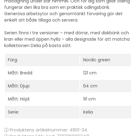
matlagning under bar himmel. Och för dig som gillar odling
fungerar den lika bra som en praktisk odlingsbänk.
Generösa arbetsytor och genomtänkt förvaring gör det
enkelt att både tillaga och servera.
Serien finns i tre versioner – med dörrar, med diskbänk och
kran eller med öppen hylla – alla designade för att matcha
kollektionen Delia på bästa sätt.
Färg:
Nordic green
Mått: Bredd:
121 cm
Mått: Djup:
64 cm
Mått: Höjd:
91 cm
Serie:
Kelia
Produktens artikelnummer:
4901-34