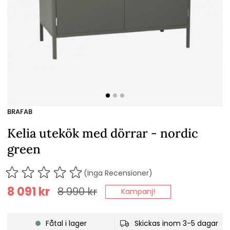
BRAFAB
Kelia utekök med dörrar - nordic
green
(Inga Recensioner)
8 091
kr
8 990
kr
Kampanj!
Fåtal i lager
Skickas inom 3-5 dagar