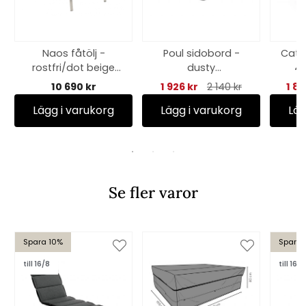
Naos fåtölj -
Poul sidobord -
Cath
rostfri/dot beige
dusty
49
dyna
green/offwhite
10 690 kr
1 926 kr
2 140 kr
1 8
textilene
Lägg i varukorg
Lägg i varukorg
Läg
Se fler varor
Spara 10%
Spara 
till 16/8
till 16/8