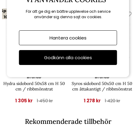
Spara
Spara
För att ge dig en bättre upplevelse och service
10%
10%
använder sig denna sajt av cookies.
Hantera cookies
Godkänn alla cookies
Brafab
Brafab
Hydra sidobord 50x58 cm H 50
Syros sidobord 50x50 cm H 50
cm / ribbmönstrat
cm åttakantigt / ribbmönstrat
1 305 kr
1 278 kr
1 450 kr
1 420 kr
Rekommenderade tillbehör