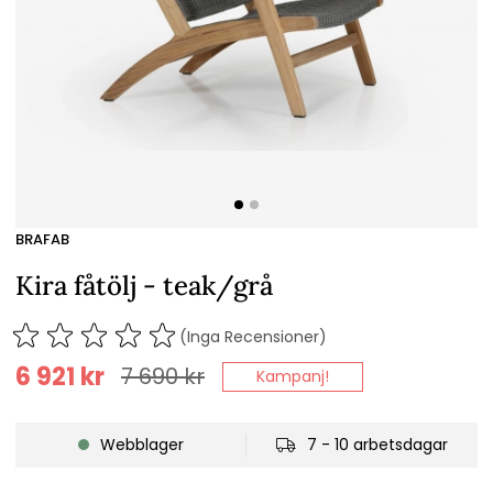
BRAFAB
Kira fåtölj - teak/grå
(Inga Recensioner)
6 921
kr
7 690
kr
Kampanj!
Webblager
7 - 10 arbetsdagar