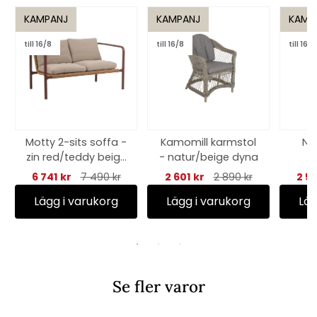
KAMPANJ
KAMPANJ
KAMP
till 16/8
till 16/8
till 16/8
Motty 2-sits soffa -
Kamomill karmstol
Ny
zin red/teddy beige
- natur/beige dyna
s
dyna
s
6 741 kr
7 490 kr
2 601 kr
2 890 kr
2 56
Lägg i varukorg
Lägg i varukorg
Läg
Se fler varor