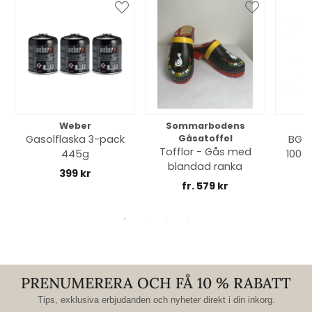
Weber
Sommarbodens
Bi
Gasolflaska 3-pack
Gåsatoffel
BGE 
Tofflor - Gås med
445g
100% 
blandad ranka
399 kr
fr. 579 kr
PRENUMERERA OCH FÅ 10 % RABATT
Tips, exklusiva erbjudanden och nyheter direkt i din inkorg.