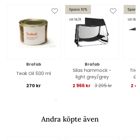
Spara 10%
Spara 
till 16/8
till 16/8
Brafab
Brafab
Silas hammock -
Trie
Teak Oil 500 ml
light grey/grey
Ø 
270 kr
2 966 kr
3 295 kr
2 4
Andra köpte även