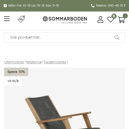
Mån-Fre: 10-18 Lör: 10-15 Sön: 11-15
Telefon: 040-45 01 11
0
Utemöbler
>
Material
>
Teakmöbler
>
Kira fåtölj - teak/grå
10
till 16/8