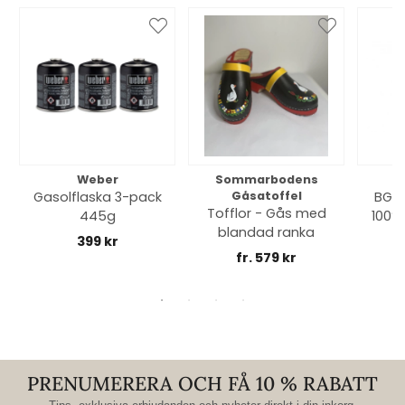
Weber
Sommarbodens
Bi
Gasolflaska 3-pack
Gåsatoffel
BGE 
Tofflor - Gås med
445g
100% 
blandad ranka
399 kr
fr. 579 kr
PRENUMERERA OCH FÅ 10 % RABATT