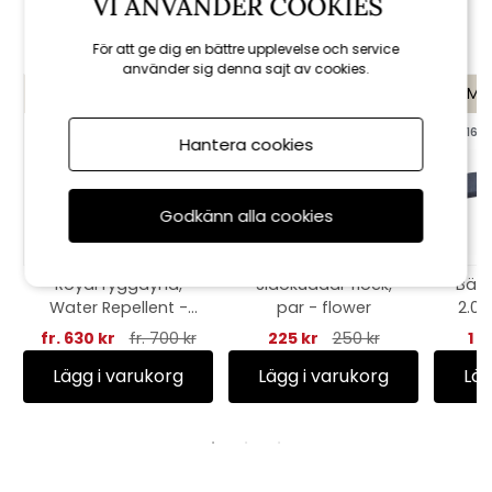
VI ANVÄNDER COOKIES
Rekommenderade tillbehör
För att ge dig en bättre upplevelse och service
använder sig denna sajt av cookies.
KAMPANJ
KAMPANJ
KAMP
till 16/8
till 16/8
Hantera cookies
Godkänn alla cookies
Royal ryggdyna,
Sidokuddar flock,
Bän
Water Repellent -
par - flower
2.0 
skiffer
fr. 630 kr
fr. 700 kr
225 kr
250 kr
1 0
Lägg i varukorg
Lägg i varukorg
Läg