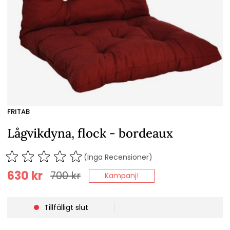
FRITAB
Lågvikdyna, flock - bordeaux
(Inga Recensioner)
630
kr
700
kr
Kampanj!
Tillfälligt slut