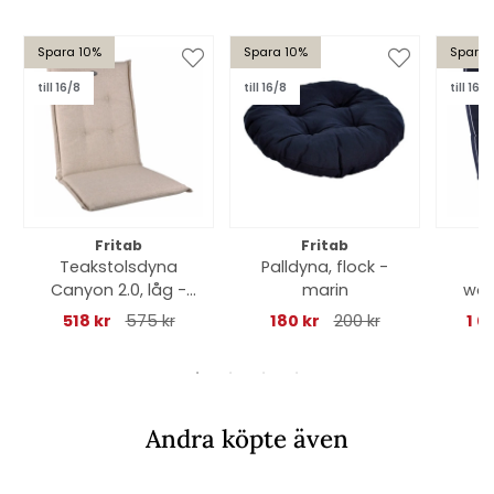
Spara 10%
Spara 10%
Spara 
till 16/8
till 16/8
till 16/8
Fritab
Fritab
Teakstolsdyna
Palldyna, flock -
H
Canyon 2.0, låg -
marin
woo
ecru
518 kr
575 kr
180 kr
200 kr
1 0
Andra köpte även