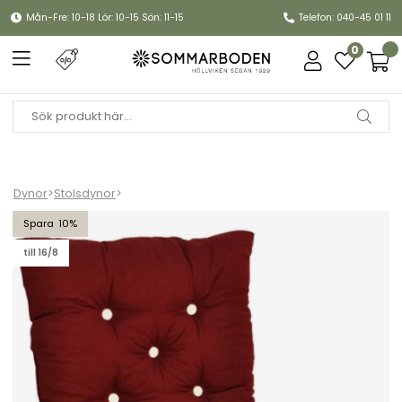
Mån-Fre: 10-18 Lör: 10-15 Sön: 11-15
Telefon: 040-45 01 11
0
Dynor
>
Stolsdynor
>
Lågvikdyna, flock - bordeaux
10
till 16/8