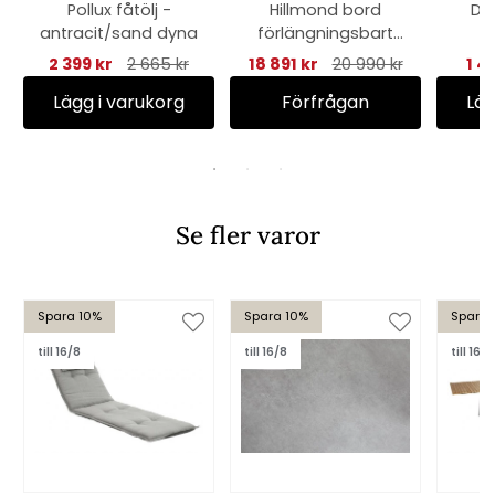
Pollux fåtölj -
Hillmond bord
Del
antracit/sand dyna
förlängningsbart
238-297x100 H73
2 399 kr
2 665 kr
18 891 kr
20 990 kr
1 4
cm - svart/grå
Lägg i varukorg
Förfrågan
Läg
Se fler varor
Spara 10%
Spara 10%
Spara 
till 16/8
till 16/8
till 16/8