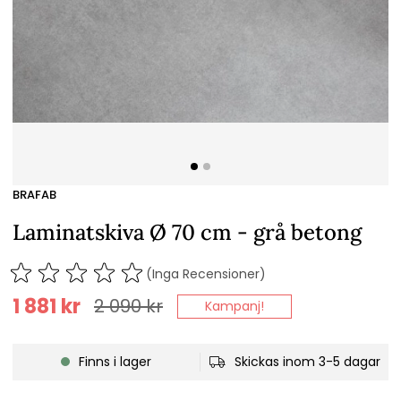
BRAFAB
Laminatskiva Ø 70 cm - grå betong
(Inga Recensioner)
1 881
kr
2 090
kr
Kampanj!
Finns i lager
Skickas inom 3-5 dagar