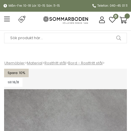
Mån-Fre: 10-18 Lör: 10-15 Sön: 11-15
Telefon: 040-45 01 11
0
Utemöbler
>
Material
>
Rostfritt stål
>
Bord - Rostfritt stål
>
Laminatskiva Ø 70 cm - grå betong
10
till 16/8