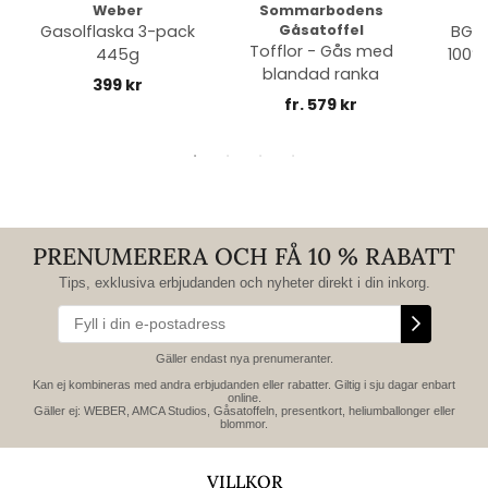
Weber
Sommarbodens
Bi
Gasolflaska 3-pack
Gåsatoffel
BGE 
Tofflor - Gås med
445g
100% 
blandad ranka
399 kr
fr. 579 kr
PRENUMERERA OCH FÅ 10 % RABATT
Tips, exklusiva erbjudanden och nyheter direkt i din inkorg.
Gäller endast nya prenumeranter.
Kan ej kombineras med andra erbjudanden eller rabatter. Giltig i sju dagar enbart
online.
Gäller ej: WEBER, AMCA Studios, Gåsatoffeln, presentkort, heliumballonger eller
blommor.
VILLKOR