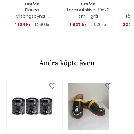
Brafab
Brafab
Florina
Laminatskiva 70x70
vilsängsdyna -
cm - grå
för
ljusgrå
betonglook
220-
1 134 kr
1 260 kr
1 827 kr
2 030 kr
23 30
-
Andra köpte även