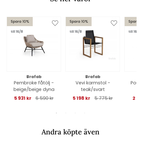
Spara 10%
Spara 10%
Spara 
till 16/8
till 16/8
till 16/8
Brafab
Brafab
Pembroke fåtölj -
Vevi karmstol -
Poul
beige/beige dyna
teak/svart
d
5 931 kr
6 590 kr
5 198 kr
5 775 kr
2 9
Andra köpte även