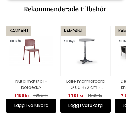
Rekommenderade tillbehör
KAMPANJ
KAMPANJ
KAMP
till 16/8
till 16/8
till 16/8
Nuta matstol -
Loire marmorbord
Deli
bordeaux
Ø 60 H72 cm -
khak
antracit
1 166 kr
1 295 kr
1 701 kr
1 890 kr
7 60
Lägg i varukorg
Lägg i varukorg
Läg