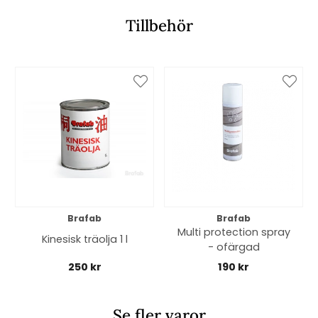
Tillbehör
Brafab
Brafab
Multi protection spray
Kinesisk träolja 1 l
- ofärgad
250 kr
190 kr
Se fler varor