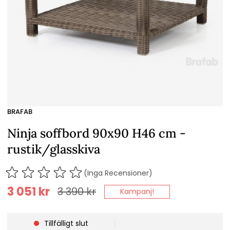
BRAFAB
Ninja soffbord 90x90 H46 cm -
rustik/glasskiva
(Inga Recensioner)
3 051
kr
3 390
kr
Kampanj!
Tillfälligt slut