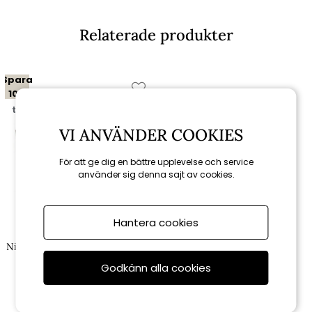
Relaterade produkter
Spara
10%
till 16/8
VI ANVÄNDER COOKIES
För att ge dig en bättre upplevelse och service
använder sig denna sajt av cookies.
Hantera cookies
Brafab
Ninja 3-sits soffa - rustik/beige
dyna
Godkänn alla cookies
11 151 kr
12 390 kr