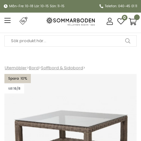
Mån-Fre: 10-18 Lör: 10-15 Sön: 11-15
Telefon: 040-45 01 11
0
Utemöbler
>
Bord
>
Soffbord & Sidobord
>
Ninja soffbord 90x90 H46 cm - rustik/glasskiva
10
till 16/8