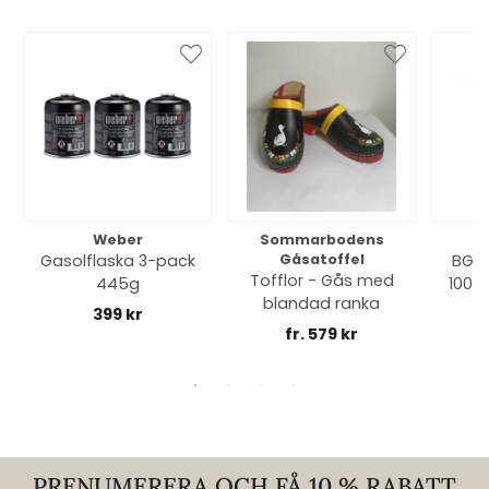
Weber
Sommarbodens
Bi
Gasolflaska 3-pack
Gåsatoffel
BGE 
Tofflor - Gås med
445g
100% 
blandad ranka
399 kr
fr. 579 kr
PRENUMERERA OCH FÅ 10 % RABATT