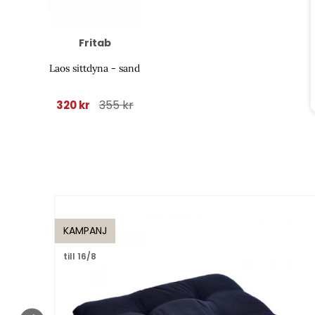
Fritab
Laos sittdyna - sand
355 kr
320 kr
KAMPANJ
till 16/8