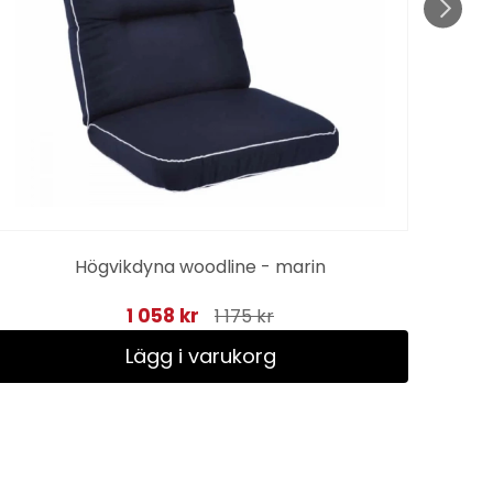
Högvikdyna woodline - marin
1 058 kr
1 175 kr
Lägg i varukorg