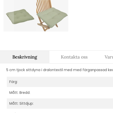
Beskrivning
Kontakta oss
Var
5 cm tjock sittdyna i dralontextil med m
ed färganpassad keder
Färg:
Mått: Bredd:
Mått: Sittdjup: