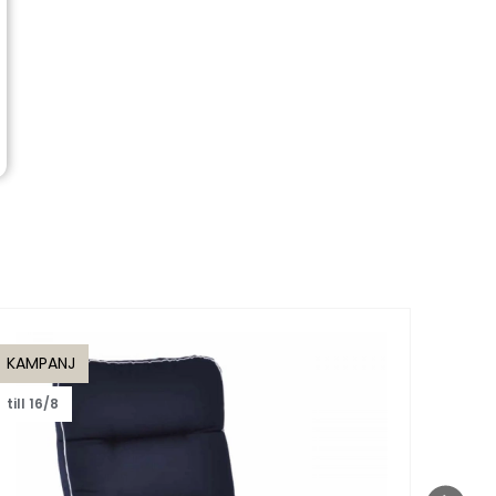
KAMPANJ
KAMP
till 16/8
till 1