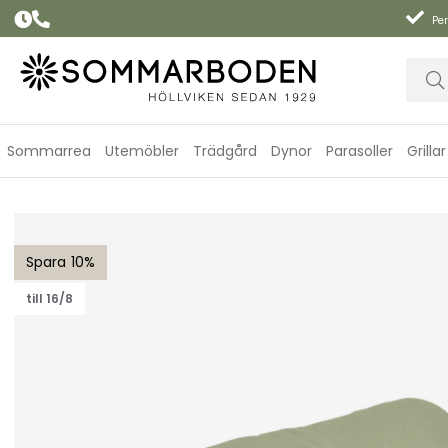
Per
Sommarrea
Utemöbler
Trädgård
Dynor
Parasoller
Grillar
Laos sittdyna, fiber - oliv
10
till 16/8