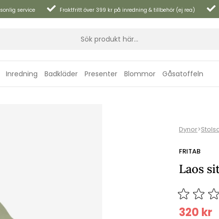
sonlig service
Fraktfritt över 399 kr på inredning & tillbehör (ej rea)
Inredning
Badkläder
Presenter
Blommor
Gåsatoffeln
Dynor
>
Stols
FRITAB
Laos si
320
kr