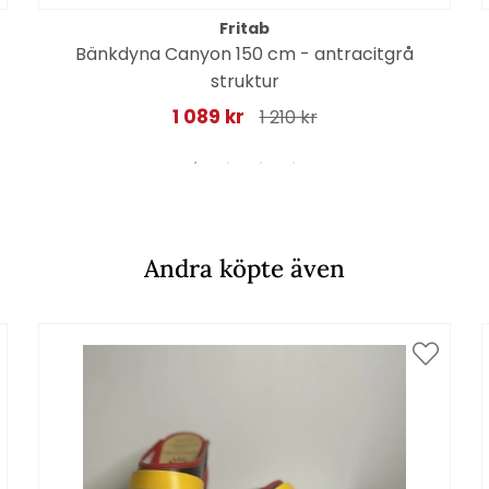
Fritab
Bänkdyna Canyon 150 cm - antracitgrå
struktur
1 089 kr
1 210 kr
Andra köpte även