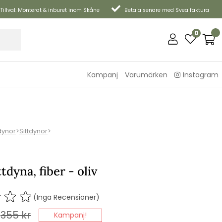
Tillval: Monterat & inburet inom Skåne
Betala senare med Svea faktura
0
Kampanj
Varumärken
Instagram
dynor
>
Sittdynor
>
ttdyna, fiber - oliv
(Inga Recensioner)
355
kr
Kampanj!