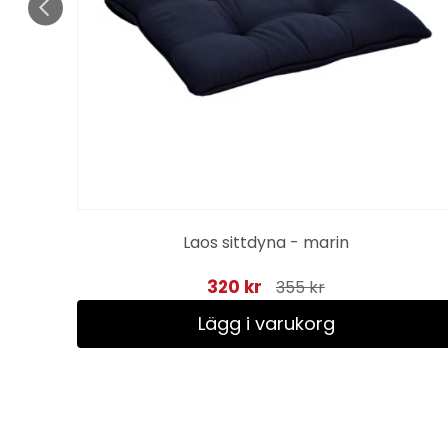
ige
Laos sittdyna - marin
320 kr
355 kr
Lägg i varukorg