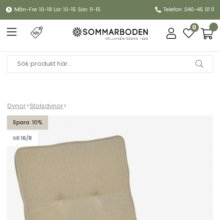
Mån-Fre: 10-18 Lör: 10-15 Sön: 11-15
Telefon: 040-45 01 11
0
Dynor
>
Stolsdynor
>
Porto universaldyna woodline - sand
10
till 16/8