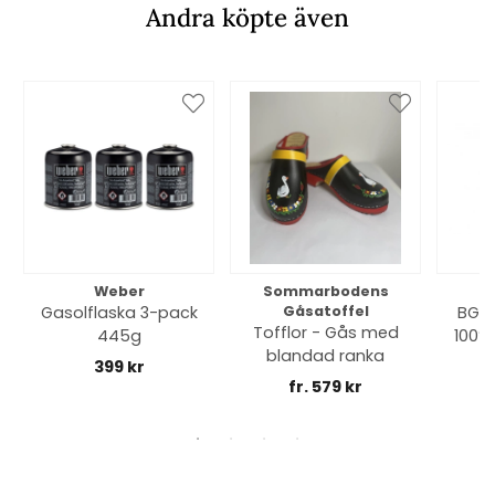
Andra köpte även
Weber
Sommarbodens
Bi
Gasolflaska 3-pack
Gåsatoffel
BGE 
Tofflor - Gås med
445g
100% 
blandad ranka
399 kr
fr. 579 kr