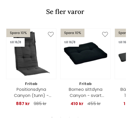
Se fler varor
Spara 10%
Spara 10%
Spara 
till 16/8
till 16/8
till 16/8
Fritab
Fritab
Positionsdyna
Borneo sittdyna
Bän
Canyon (tunn) -
Canyon - svart
15
svart struktur
struktur
gran
887 kr
985 kr
410 kr
455 kr
1 0