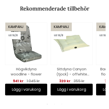
Rekommenderade tillbehör
KAMPANJ
KAMPANJ
KAMP
till 16/8
till 16/8
till 16/8
Högvikdyna
Sittdyna Canyon
Bad
woodline - flower
(tjock) - offwhite
floc
struktur
941 kr
1 045 kr
320 kr
355 kr
77
Lägg i varukorg
Lägg i varukorg
Läg