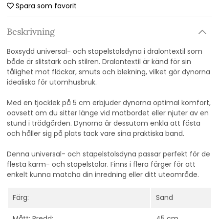
Spara som favorit
Beskrivning
Boxsydd universal- och stapelstolsdyna i dralontextil som
både är slitstark och stilren. Dralontextil är känd för sin
tålighet mot fläckar, smuts och blekning, vilket gör dynorna
idealiska för utomhusbruk.
Med en tjocklek på 5 cm erbjuder dynorna optimal komfort,
oavsett om du sitter länge vid matbordet eller njuter av en
stund i trädgården. Dynorna är dessutom enkla att fästa
och håller sig på plats tack vare sina praktiska band.
Denna universal- och stapelstolsdyna passar perfekt för de
flesta karm- och stapelstolar. Finns i flera färger för att
enkelt kunna matcha din inredning eller ditt uteområde.
Färg:
Sand
Mått: Bredd:
45 cm