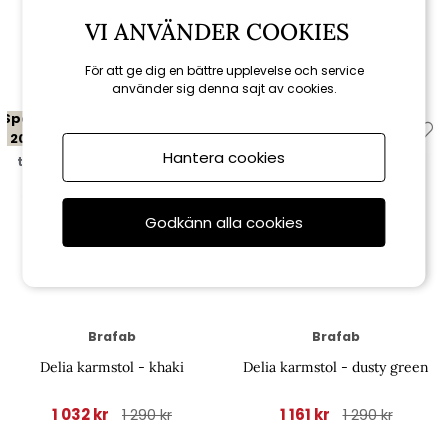
VI ANVÄNDER COOKIES
Relaterade produkter
För att ge dig en bättre upplevelse och service
använder sig denna sajt av cookies.
Spara
Spara
20%
10%
Hantera cookies
till 16/8
till 16/8
Godkänn alla cookies
Brafab
Brafab
Delia karmstol - khaki
Delia karmstol - dusty green
1 032 kr
1 161 kr
1 290 kr
1 290 kr