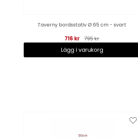
tt
Taverny bordsstativ Ø 65 cm - svart
716 kr
795 kr
Lägg i varukorg