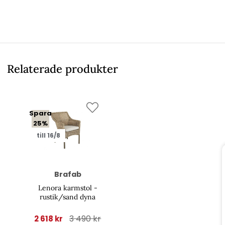
Relaterade produkter
Spara
25%
till 16/8
Brafab
Lenora karmstol -
rustik/sand dyna
3 490 kr
2 618 kr