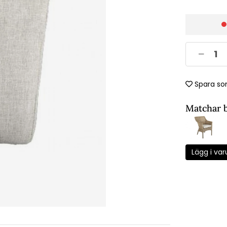
Spara so
Matchar 
Lägg i var