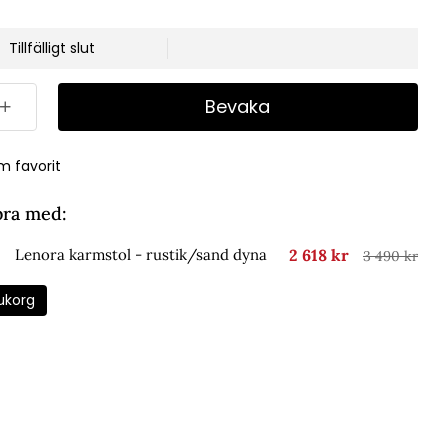
Tillfälligt slut
Bevaka
m favorit
bra med:
2 618 kr
Lenora karmstol - rustik/sand dyna
3 490 kr
ukorg