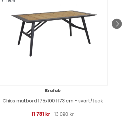
till 16/8
till 1
Brafab
Chios matbord 175x100 H73 cm - svart/teak
11 781 kr
13 090 kr