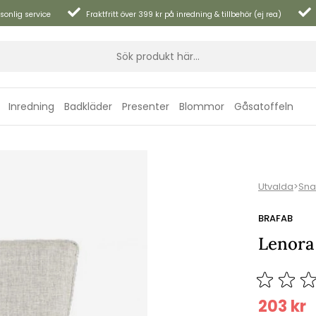
sonlig service
Fraktfritt över 399 kr på inredning & tillbehör (ej rea)
Inredning
Badkläder
Presenter
Blommor
Gåsatoffeln
Utvalda
>
Sna
BRAFAB
Lenora
203
kr