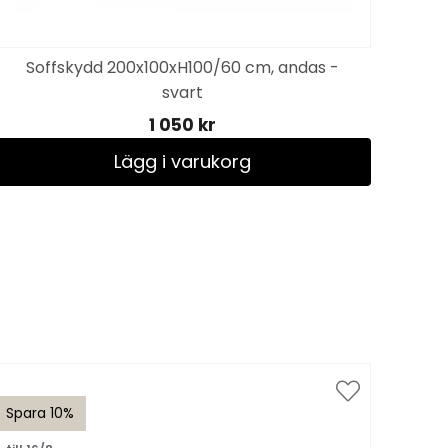
Soffskydd 200x100xH100/60 cm, andas -
svart
1 050 kr
Lägg i varukorg
Spara 10%
Spar