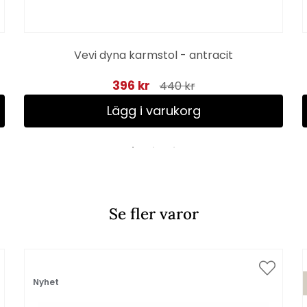
Vevi dyna karmstol - antracit
396 kr
440 kr
Lägg i varukorg
Se fler varor
Nyhet