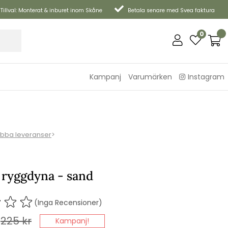
Tillval: Monterat & inburet inom Skåne
Betala senare med Svea faktura
0
Kampanj
Varumärken
Instagram
bba leveranser
>
 ryggdyna - sand
(Inga Recensioner)
225
kr
Kampanj!