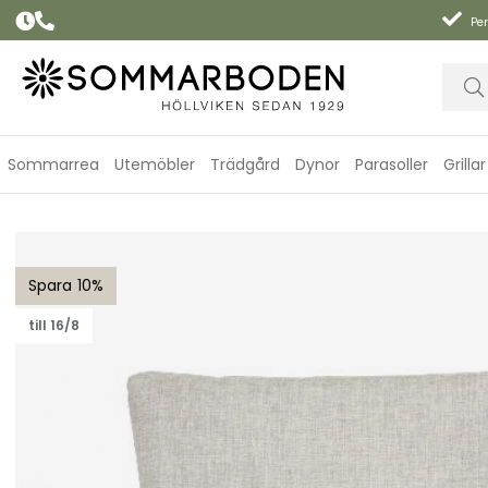
Per
Sommarrea
Utemöbler
Trädgård
Dynor
Parasoller
Grillar
Lenora ryggdyna - sand
10
till 16/8