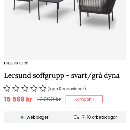
HILLERSTORP
Lersund soffgrupp - svart/grå dyna
(Inga Recensioner)
15 569
kr
17 299
kr
Kampanj!
Webblager
7-10 arbetsdagar