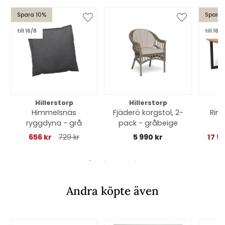
Spara 10%
Spara 
till 16/8
till 16/8
Hillerstorp
Hillerstorp
Himmelsnäs
Fjäderö korgstol, 2-
Ring
ryggdyna - grå
pack - gråbeige
alum
656 kr
729 kr
5 990 kr
17 9
Andra köpte även