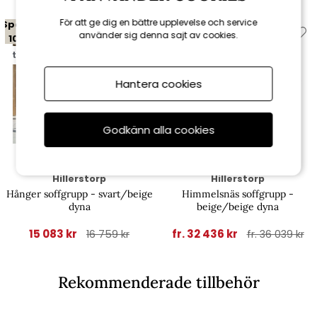
För att ge dig en bättre upplevelse och service
Spara
Spara
använder sig denna sajt av cookies.
10%
10%
till 16/8
Hantera cookies
Godkänn alla cookies
Hillerstorp
Hillerstorp
Hånger soffgrupp - svart/beige
Himmelsnäs soffgrupp -
dyna
beige/beige dyna
15 083 kr
fr. 32 436 kr
16 759 kr
fr. 36 039 kr
Rekommenderade tillbehör