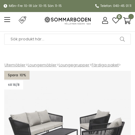
Mån-Fre: 10-18 Lör: 10-15 Sön: 11-15
Telefon: 040-45 01 11
0
Utemöbler
>
Loungemöbler
>
Loungegrupper
>
Färdiga paket
>
Lersund soffgrupp - svart/grå dyna
10
till 16/8