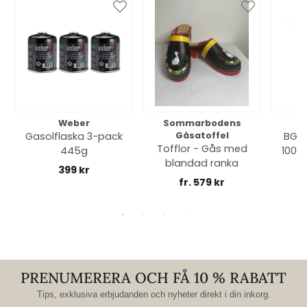
Weber
Sommarbodens
Bi
Gasolflaska 3-pack
Gåsatoffel
BGE 
Tofflor - Gås med
445g
100% 
blandad ranka
399 kr
fr. 579 kr
PRENUMERERA OCH FÅ 10 % RABATT
Tips, exklusiva erbjudanden och nyheter direkt i din inkorg.