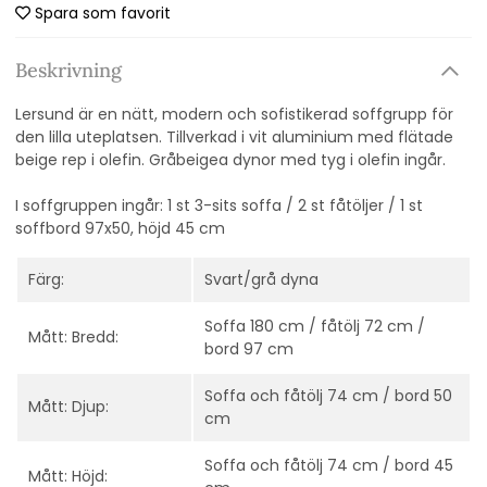
Spara som favorit
Beskrivning
Lersund är en nätt, modern och sofistikerad soffgrupp för
den lilla uteplatsen. Tillverkad i vit aluminium med flätade
beige rep i olefin. Gråbeigea dynor med tyg i olefin ingår.
I soffgruppen ingår: 1 st 3-sits soffa / 2 st fåtöljer / 1 st
soffbord 97x50, höjd 45 cm
Färg:
Svart/grå dyna
Soffa 180 cm / fåtölj 72 cm /
Mått: Bredd:
bord 97 cm
Soffa och fåtölj 74 cm / bord 50
Mått: Djup:
cm
Soffa och fåtölj 74 cm / bord 45
Mått: Höjd: