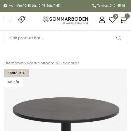
Mån-Fre: 10-18 Lör: 10-15 Sön: 11-15
Telefon: 040-45 01 11
0
Utemöbler
>
Bord
>
Soffbord & Sidobord
>
Näsby soffbord Ø 80 H39 cm - svart
10
till 16/8