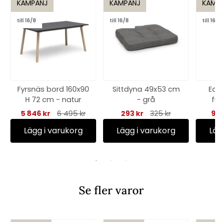
KAMPANJ
KAMPANJ
KAMP
till 16/8
till 16/8
till 16/8
Fyrsnäs bord 160x90
Sittdyna 49x53 cm
Eco
H 72 cm - natur
- grå
fur
5 846 kr
6 495 kr
293 kr
325 kr
98
Lägg i varukorg
Lägg i varukorg
Läg
Se fler varor