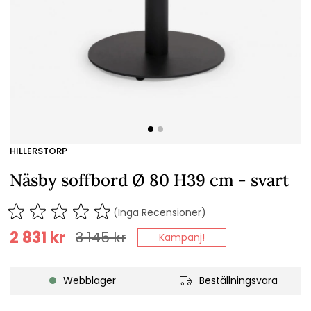
HILLERSTORP
Näsby soffbord Ø 80 H39 cm - svart
(Inga Recensioner)
2 831
kr
3 145
kr
Kampanj!
Webblager
Beställningsvara