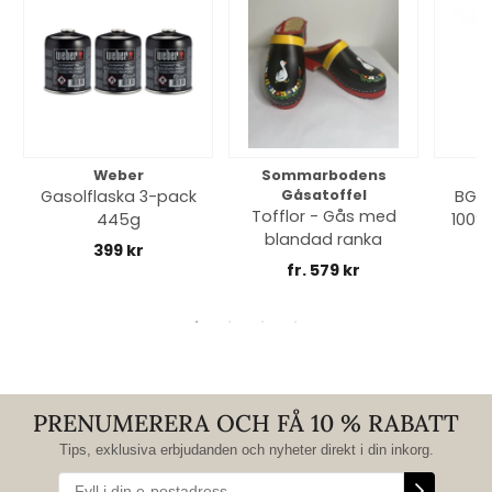
Weber
Sommarbodens
Bi
Gasolflaska 3-pack
Gåsatoffel
BGE 
Tofflor - Gås med
445g
100% 
blandad ranka
399 kr
fr. 579 kr
PRENUMERERA OCH FÅ 10 % RABATT
Tips, exklusiva erbjudanden och nyheter direkt i din inkorg.