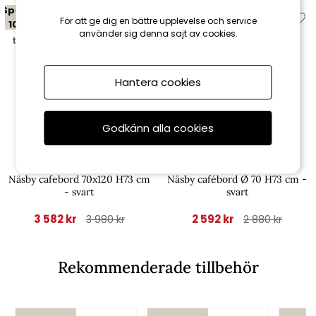
Spara
Spara
För att ge dig en bättre upplevelse och service
10%
10%
använder sig denna sajt av cookies.
till 16/8
till 16/8
Hantera cookies
Godkänn alla cookies
Hillerstorp
Hillerstorp
Näsby cafebord 70x120 H73 cm
Näsby cafébord Ø 70 H73 cm -
- svart
svart
3 582 kr
2 592 kr
3 980 kr
2 880 kr
Rekommenderade tillbehör