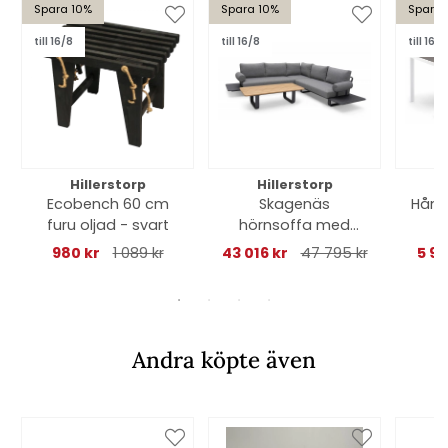
Spara 10%
Spara 10%
Spara 
till 16/8
till 16/8
till 16/8
Hillerstorp
Hillerstorp
Ecobench 60 cm
Skagenäs
Hång
furu oljad - svart
hörnsoffa med
H
bord - grå
980 kr
1 089 kr
43 016 kr
47 795 kr
5 93
Andra köpte även