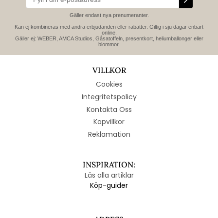
Gäller endast nya prenumeranter.
Kan ej kombineras med andra erbjudanden eller rabatter. Giltig i sju dagar enbart
online.
Gäller ej: WEBER, AMCA Studios, Gåsatoffeln, presentkort, heliumballonger eller
blommor.
VILLKOR
Cookies
Integritetspolicy
Kontakta Oss
Köpvillkor
Reklamation
INSPIRATION:
Läs alla artiklar
Köp-guider