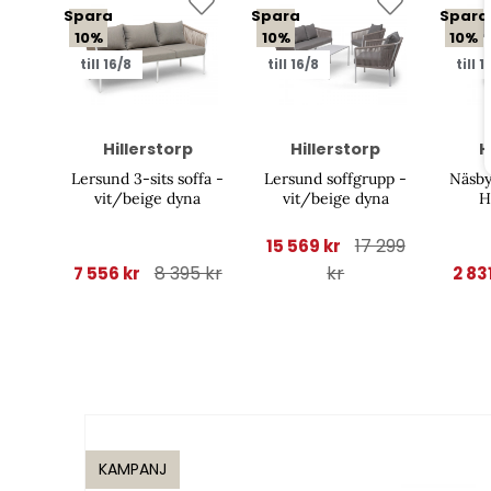
Spara
Spara
Spara
10%
10%
10%
till 16/8
till 16/8
till 1
Hillerstorp
Hillerstorp
H
Lersund 3-sits soffa -
Lersund soffgrupp -
Näsby
vit/beige dyna
vit/beige dyna
H
17 299
15 569 kr
8 395 kr
kr
7 556 kr
2 83
KAMPANJ