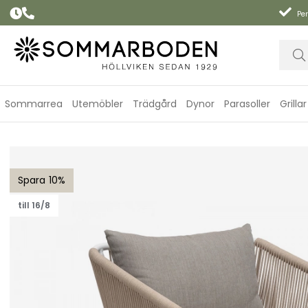
Per
Sommarrea
Utemöbler
Trädgård
Dynor
Parasoller
Grillar
Lersund fåtölj - vit/beige dyna
10
till 16/8