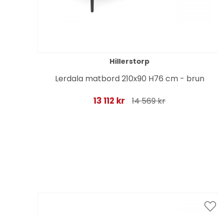
Hillerstorp
Lerdala matbord 210x90 H76 cm - brun
13 112 kr
14 569 kr