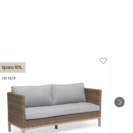
Spara 10%
Spar
till 16/8
till 1