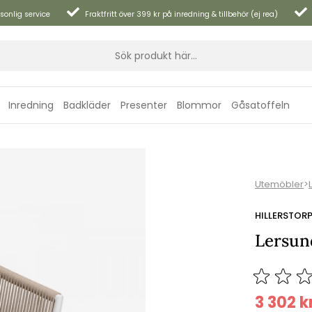
sonlig service
Fraktfritt över 399 kr på inredning & tillbehör (ej rea)
Inredning
Badkläder
Presenter
Blommor
Gåsatoffeln
Utemöbler
>
HILLERSTOR
Lersund
3 302
k