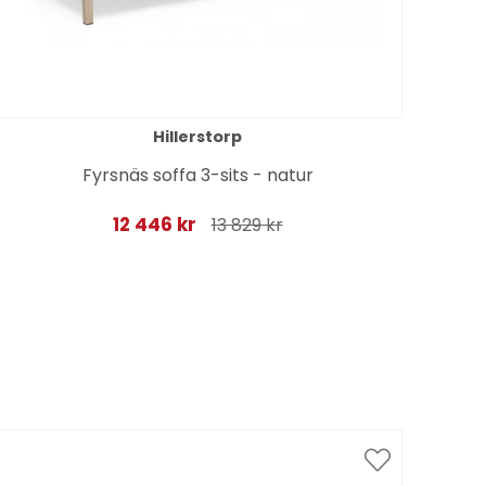
Hillerstorp
Fyrsnäs soffa 3-sits - natur
12 446 kr
13 829 kr
Spar