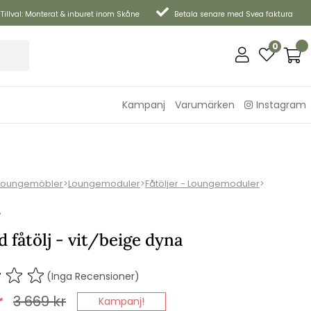
Tillval: Monterat & inburet inom Skåne
Betala senare med Svea faktura
0
Kampanj
Varumärken
Instagram
Loungemöbler
>
Loungemoduler
>
Fåtöljer - Loungemoduler
>
P
 fåtölj - vit/beige dyna
(Inga Recensioner)
r
3 669
kr
Kampanj!