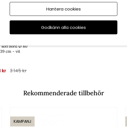
Hantera cookies
6/8
Godkänn alla cookies
illerstorp
 soffbord Ø 80
39 cm - vit
3 145 kr
1 kr
Rekommenderade tillbehör
KAMPANJ