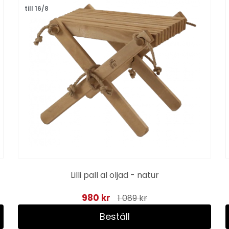
till 16/8
Lilli pall al oljad - natur
980 kr
1 089 kr
Beställ