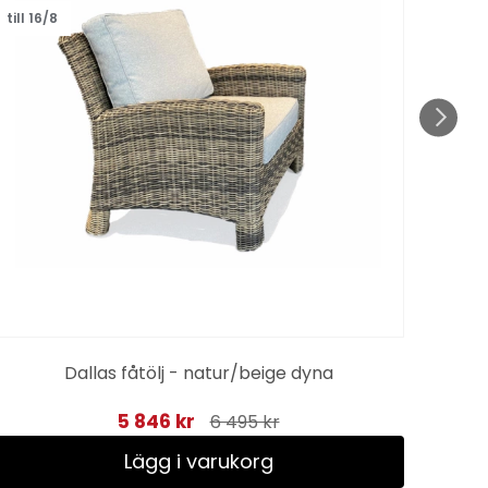
till 16/8
till 1
Dallas fåtölj - natur/beige dyna
5 846 kr
6 495 kr
Lägg i varukorg