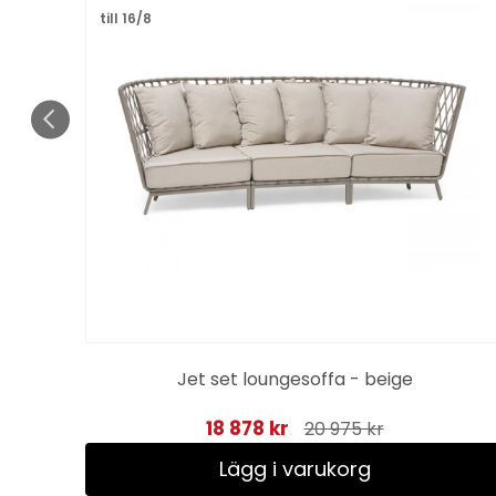
till 16/8
Jet set loungesoffa - beige
18 878 kr
20 975 kr
Lägg i varukorg