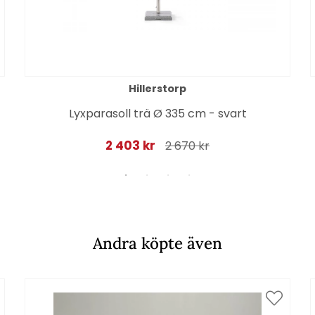
Hillerstorp
Lyxparasoll trä Ø 335 cm - svart
2 403 kr
2 670 kr
Andra köpte även