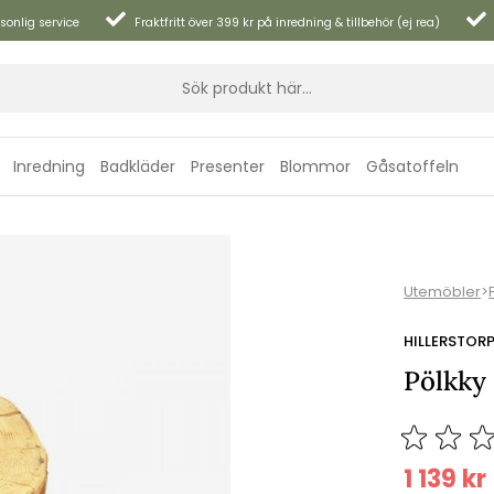
sonlig service
Fraktfritt över 399 kr på inredning & tillbehör (ej rea)
Inredning
Badkläder
Presenter
Blommor
Gåsatoffeln
Utemöbler
>
HILLERSTOR
Pölkky
1 139
kr