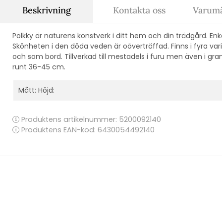
Beskrivning
Kontakta oss
Varumä
Pölkky är naturens konstverk i ditt hem och din trädgård. Enk
Skönheten i den döda veden är oöverträffad. Finns i fyra va
och som bord. Tillverkad till mestadels i furu men även i g
runt 36-45 cm.
Mått: Höjd:
Produktens artikelnummer:
5200092140
Produktens EAN-kod: 6430054492140