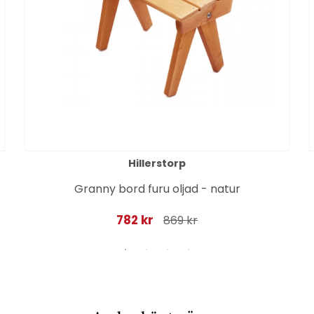
Hillerstorp
Granny bord furu oljad - natur
782 kr
869 kr