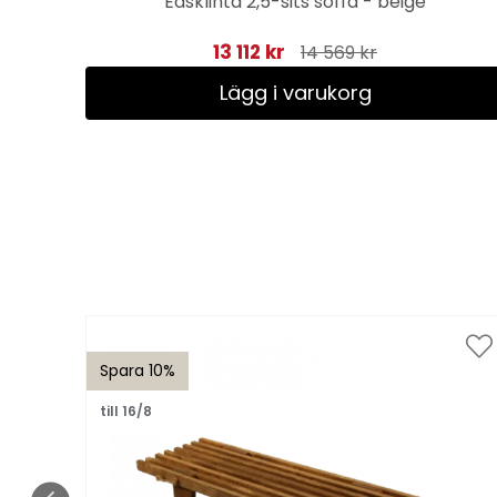
Edsklinta 2,5-sits soffa - beige
13 112 kr
14 569 kr
Lägg i varukorg
Spara 10%
till 16/8