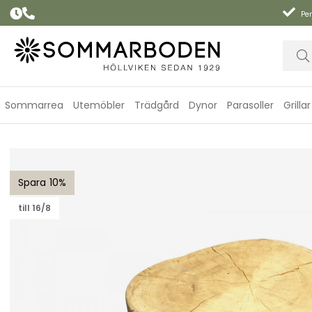
Per
Sommarrea
Utemöbler
Trädgård
Dynor
Parasoller
Grillar
Pölkky stubbe Ø 36-45 cm - natur
10
till 16/8