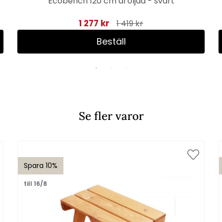
Ecobench 120 cm al oljad - svart
1 277 kr
1 419 kr
Beställ
Se fler varor
Spara 10%
till 16/8