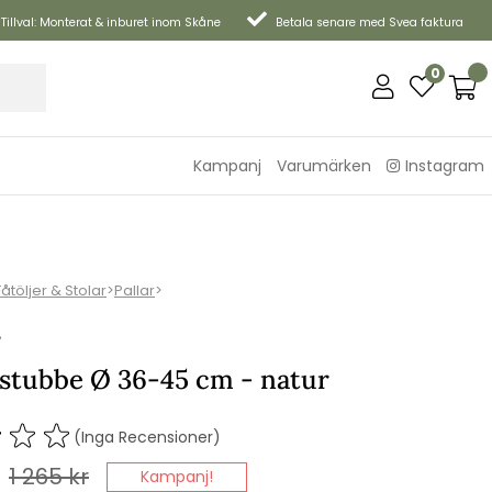
Tillval: Monterat & inburet inom Skåne
Betala senare med Svea faktura
0
Kampanj
Varumärken
Instagram
Fåtöljer & Stolar
>
Pallar
>
P
 stubbe Ø 36-45 cm - natur
(Inga Recensioner)
1 265
kr
Kampanj!