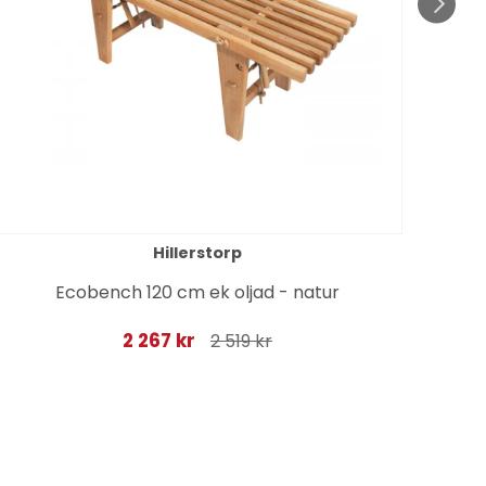
Hillerstorp
Ecobench 120 cm ek oljad - natur
L
2 267 kr
2 519 kr