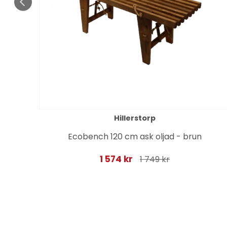
Hillerstorp
Ecobench 120 cm ask oljad - brun
1 574 kr
1 749 kr