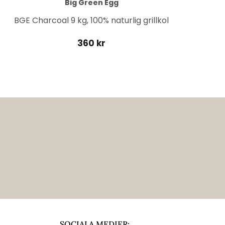
Big Green Egg
BGE Charcoal 9 kg, 100% naturlig grillkol
360 kr
SOCIALA MEDIER: