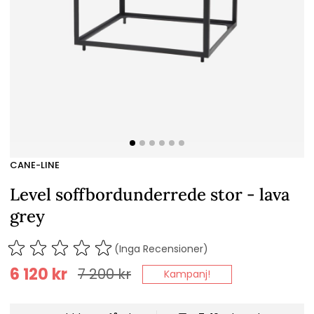
CANE-LINE
Level soffbordunderrede stor - lava
grey
(Inga Recensioner)
6 120
kr
7 200
kr
Kampanj!