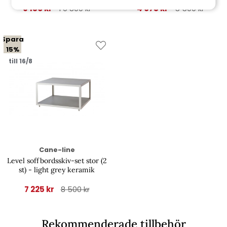
9 180 kr
4 675 kr
1 0 800 kr
5 500 kr
Spara
15%
till 16/8
Cane-line
Level soffbordsskiv-set stor (2
st) - light grey keramik
7 225 kr
8 500 kr
Rekommenderade tillbehör