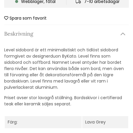
Webblager, fåtal
7-10 arbetsdagar
Spara som favorit
Beskrivning
Level sidobord är ett minimalistiskt och tidlöst sidobord
formgivet av designerduon ByKato. Level finns som
sidobord och soffbord. Namnet Level antyder har bordet
flera nivåer. Det kan användas både som bord, men även
till förvaring eller åt dekorationsföremål på den lägre
bordsskivan. Level finns med lavagrå eller vit ram i
pulverlackerat aluminium.
Priset avser stor lavagrå ställning. Bordsskivor i certifierad
teak eller keramik säljes separat.
Färg:
Lava Grey