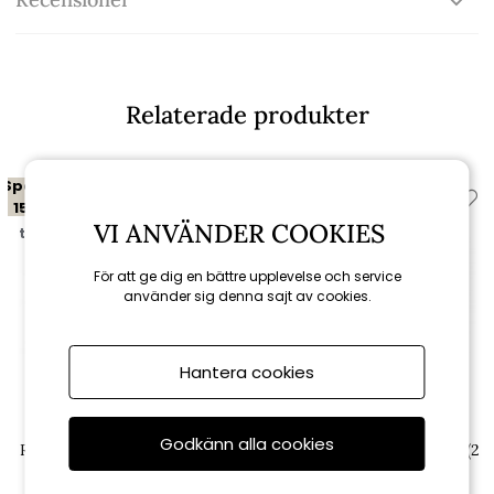
Relaterade produkter
Spara
Spara
15%
15%
VI ANVÄNDER COOKIES
till 16/8
till 16/8
För att ge dig en bättre upplevelse och service
använder sig denna sajt av cookies.
Hantera cookies
Cane-line
Cane-line
Godkänn alla cookies
Roll serveringsvagn inkl teak
Level soffbordsskiv-set stor (2
bricka - lava grey
st) - teak