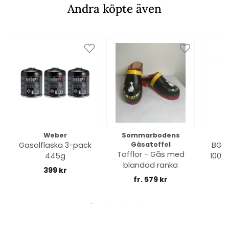
Andra köpte även
Weber
Sommarbodens
Bi
Gasolflaska 3-pack
Gåsatoffel
BGE 
Tofflor - Gås med
445g
100% 
blandad ranka
399 kr
fr. 579 kr