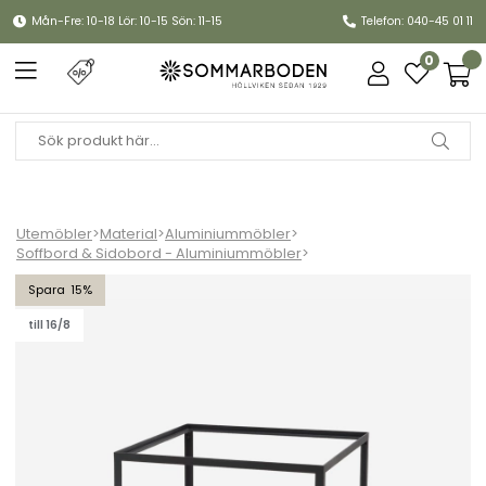
Mån-Fre: 10-18 Lör: 10-15 Sön: 11-15
Telefon: 040-45 01 11
0
Utemöbler
>
Material
>
Aluminiummöbler
>
Soffbord & Sidobord - Aluminiummöbler
>
Level soffbordunderrede stor - lava grey
15
till 16/8