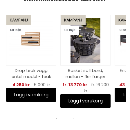
KAMPANJ
KAMPANJ
KAMP
till 16/8
till 16/8
till 16/8
Drop teak vägg
Basket soffbord,
Enco
enkel modul - teak
mellan - fler färger
grey
4 250 kr
5 000 kr
fr. 13 770 kr
fr. 16 200
43 5
kr
Lägg i varukorg
Läg
Lägg i varukorg