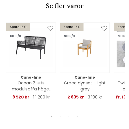
Se fler varor
Spara 15%
Spara 15%
Spara 
till 16/8
till 16/8
till 16/8
Cane-line
Cane-line
Ocean 2-sits
Grace dynset - light
Twist
modulsoffa höger
grey
cm 
- dark grey
9 520 kr
1 1 200 kr
2 635 kr
3 100 kr
fr. 13