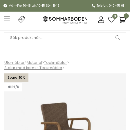
Mån-Fre: 10-18 Lör: 10-15 Sön: 11-15
Telefon: 040-45 01 11
0
Utemöbler
>
Material
>
Teakmöbler
>
Stolar med karm - Teakmöbler
>
Lilja karmstol - teak/ljusbrun
10
till 16/8