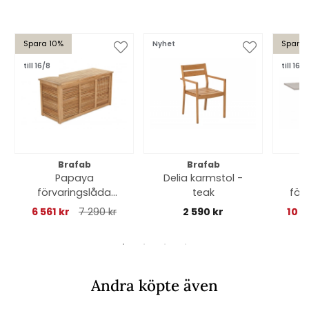
Spara 10%
Spara 
Nyhet
till 16/8
till 16/8
Brafab
Brafab
Papaya
Delia karmstol -
förvaringslåda
teak
för
130x51 cm H 60 cm -
160-
6 561 kr
7 290 kr
2 590 kr
10 3
teak
Andra köpte även