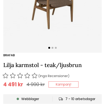
BRAFAB
Lilja karmstol - teak/ljusbrun
(Inga Recensioner)
4 491
kr
4 990
kr
Kampanj!
Webblager
7 - 10 arbetsdagar