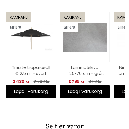
KAMPANJ
KAMPANJ
KAMP
till 16/8
till 16/8
till 16/8
Trieste träparasoll
Laminatskiva
Nimy
Ø 2,5 m - svart
125x70 cm - grå
cm -
betonglook
2 430 kr
2 700 kr
2 799 kr
3 110 kr
29
Lägg i varukorg
Lägg i varukorg
Läg
Se fler varor