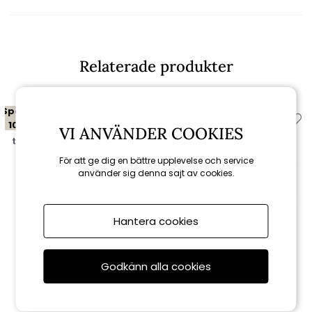
Relaterade produkter
Spara
Spara
10%
10%
VI ANVÄNDER COOKIES
till 16/8
till 16/8
För att ge dig en bättre upplevelse och service
använder sig denna sajt av cookies.
Hantera cookies
Brafab
Brafab
Godkänn alla cookies
Lilja loungefåtölj -
Lilja karmstol - teak
teak/ljusbrun