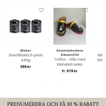
Weber
Sommarbodens
Bi
Gasolflaska 3-pack
Gåsatoffel
BGE 
Tofflor - Gås med
445g
100% 
blandad ranka
399 kr
fr. 579 kr
PRENUMERERA OCH FÅ 10 % RABATT