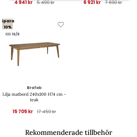
4 941 kr
6 921 kr
5 490 kr
7 690 kr
Spara
10%
till 16/8
Brafab
Lilja matbord 240x100 H74 cm -
teak
15 705 kr
17 450 kr
Rekommenderade tillbehör