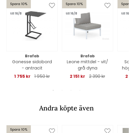
Spara 10%
Spara 10%
Spara 
till 16/8
till 16/8
till 16/8
Brafab
Brafab
Gonesse sidobord
Leone mittdel - vit/
Sam
- antracit
grå dyna
hög -
1 755 kr
1 950 kr
2 151 kr
2 390 kr
2 8
Andra köpte även
Spara 10%