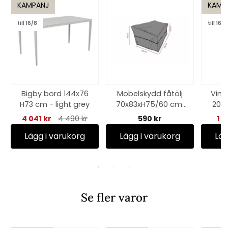
KAMPANJ
KAMP
till 16/8
till 16/8
Bigby bord 144x76
Möbelskydd fåtölj
Vind
H73 cm - light grey
70x83xH75/60 cm,
20 H
andas - svart
4 041 kr
4 490 kr
590 kr
1 1
Lägg i varukorg
Lägg i varukorg
Läg
Se fler varor