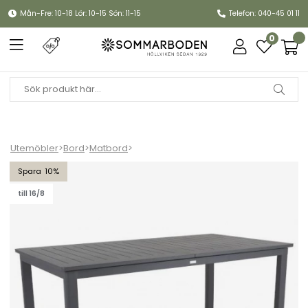
Mån-Fre: 10-18 Lör: 10-15 Sön: 11-15
Telefon: 040-45 01 11
0
Utemöbler
>
Bord
>
Matbord
>
Lomma bord förlängningsbart 194-312x100 H73 cm - antracit
10
till 16/8