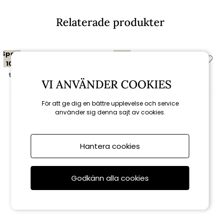
Relaterade produkter
Spara
Spara
10%
10%
till 16/8
till 16/8
VI ANVÄNDER COOKIES
För att ge dig en bättre upplevelse och service
använder sig denna sajt av cookies.
Hantera cookies
Brafab
Brafab
Berula matstol - antracit
Innes karmstol - antracit
Godkänn alla cookies
2 255 kr
1 521 kr
2 505 kr
1 690 kr