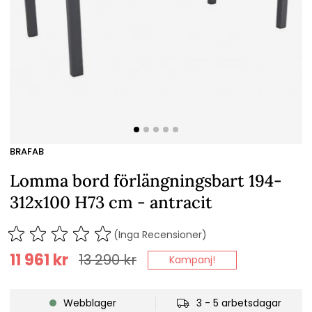
BRAFAB
Lomma bord förlängningsbart 194-
312x100 H73 cm - antracit
(Inga Recensioner)
11 961
kr
13 290
kr
Kampanj!
Webblager
3 - 5 arbetsdagar