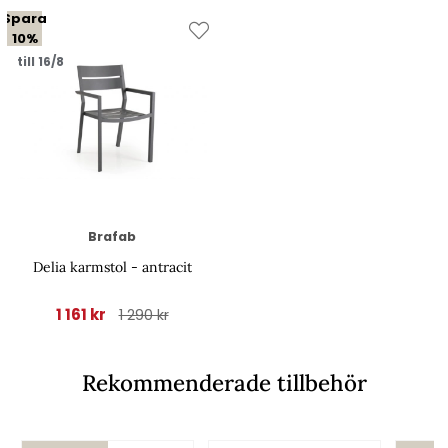
Spara
10%
till 16/8
Brafab
Delia karmstol - antracit
1 161 kr
1 290 kr
Rekommenderade tillbehör