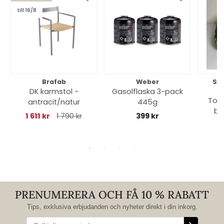
till 16/8
Brafab
Weber
So
DK karmstol -
Gasolflaska 3-pack
Toff
antracit/natur
445g
bl
1 611 kr
1 790 kr
399 kr
PRENUMERERA OCH FÅ 10 % RABATT
Tips, exklusiva erbjudanden och nyheter direkt i din inkorg.