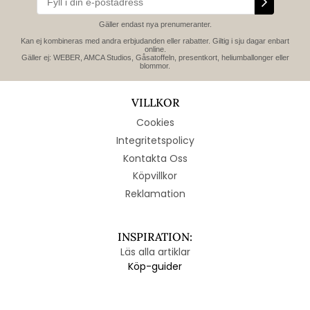
Gäller endast nya prenumeranter.
Kan ej kombineras med andra erbjudanden eller rabatter. Giltig i sju dagar enbart
online.
Gäller ej: WEBER, AMCA Studios, Gåsatoffeln, presentkort, heliumballonger eller
blommor.
VILLKOR
Cookies
Integritetspolicy
Kontakta Oss
Köpvillkor
Reklamation
INSPIRATION:
Läs alla artiklar
Köp-guider