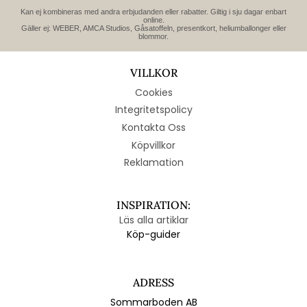
Kan ej kombineras med andra erbjudanden eller rabatter. Giltig i sju dagar enbart
online.
Gäller ej: WEBER, AMCA Studios, Gåsatoffeln, presentkort, heliumballonger eller
blommor.
VILLKOR
Cookies
Integritetspolicy
Kontakta Oss
Köpvillkor
Reklamation
INSPIRATION:
Läs alla artiklar
Köp-guider
ADRESS
Sommarboden AB