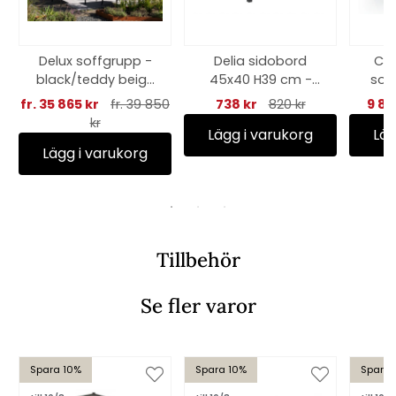
Delux soffgrupp -
Delia sidobord
Col
black/teddy beige
45x40 H39 cm -
sof
dyna
antracit
fr. 35 865 kr
fr. 39 850
738 kr
820 kr
9 89
kr
Lägg i varukorg
Läg
Lägg i varukorg
Tillbehör
Se fler varor
Spara 10%
Spara 10%
Spara 