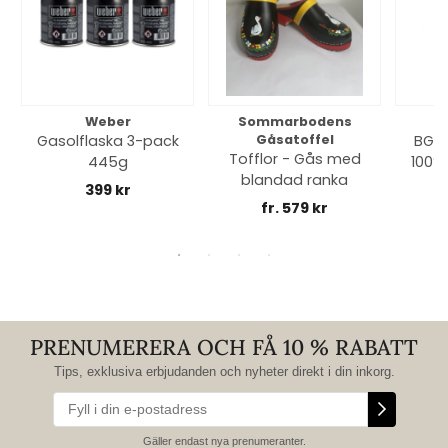
Weber
Sommarbodens
Bi
Gasolflaska 3-pack
Gåsatoffel
BGE 
Tofflor - Gås med
445g
100% 
blandad ranka
399 kr
fr. 579 kr
PRENUMERERA OCH FÅ 10 % RABATT
Tips, exklusiva erbjudanden och nyheter direkt i din inkorg.
Gäller endast nya prenumeranter.