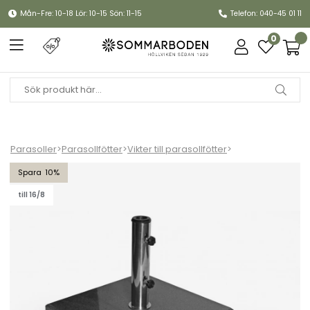
Mån-Fre: 10-18 Lör: 10-15 Sön: 11-15
Telefon: 040-45 01 11
0
Parasoller
>
Parasollfötter
>
Vikter till parasollfötter
>
Mito parasollfot 50 kg - mörkgrå polerad granit
10
till 16/8