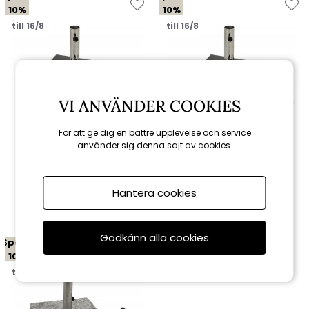
10%
10%
till 16/8
till 16/8
VI ANVÄNDER COOKIES
För att ge dig en bättre upplevelse och service
använder sig denna sajt av cookies.
Brafab
Brafab
Mito parasollfot 30 kg -
Mito parasollfot 40 kg -
mörkgrå polerad granit
mörkgrå polerad granit
Hantera cookies
981 kr
1 215 kr
1 090 kr
1 350 kr
Godkänn alla cookies
Spara
10%
till 16/8