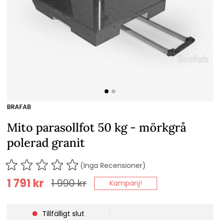
BRAFAB
Mito parasollfot 50 kg - mörkgrå
polerad granit
(Inga Recensioner)
1 791
kr
1 990
kr
Kampanj!
Tillfälligt slut