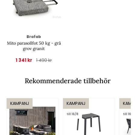
Brafab
Mito parasollfot 50 kg - grå
grov granit
1 341 kr
1 490 kr
Rekommenderade tillbehör
KAMPANJ
KAMPANJ
KAMP
till 16/8
till 16/8