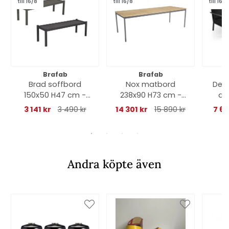
till 16/8
till 16/8
till 16/8
Brafab
Brafab
Brad soffbord
Nox matbord
Deli
150x50 H47 cm -
238x90 H73 cm -
an
flera färger
antracit/teak
3 141 kr
3 490 kr
14 301 kr
15 890 kr
7 60
Andra köpte även