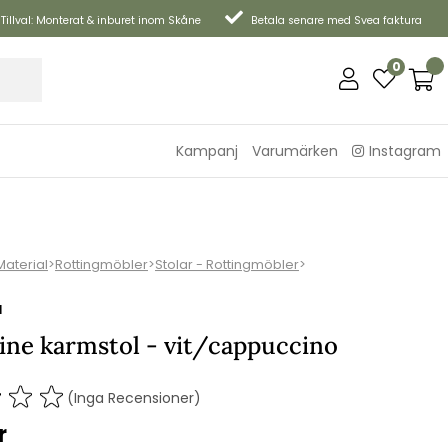
Tillval: Monterat & inburet inom Skåne
Betala senare med Svea faktura
0
Kampanj
Varumärken
Instagram
Material
>
Rottingmöbler
>
Stolar - Rottingmöbler
>
N
ine karmstol - vit/cappuccino
(Inga Recensioner)
r