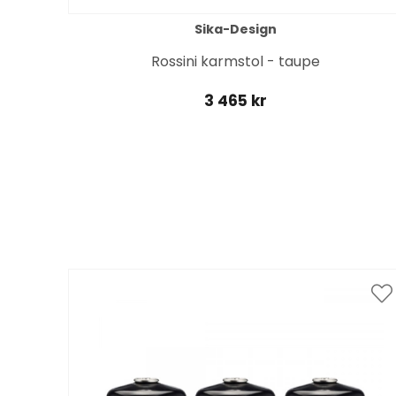
Sika-Design
yna
Rossini karmstol - taupe
3 465 kr