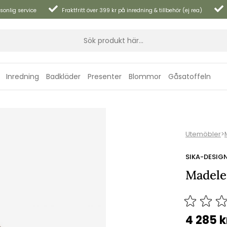
sonlig service
Fraktfritt över 399 kr på inredning & tillbehör (ej rea)
Inredning
Badkläder
Presenter
Blommor
Gåsatoffeln
Utemöbler
>
SIKA-DESIG
Madele
4 285
k