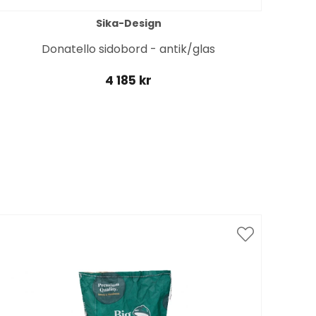
Sika-Design
Donatello sidobord - antik/glas
Isa
4 185 kr
Spar
till 1