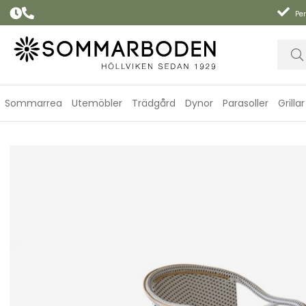
Per
Sommarrea
Utemöbler
Trädgård
Dynor
Parasoller
Grillar
Madeleine karmstol - vit/cappuccino