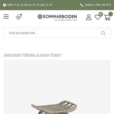
Mån-Fre: 10-18 Lör: 10-15 Sön: 11-15
Telefon: 040-45 01 11
0
Utemöbler
>
Fåtöljer & Stolar
>
Pallar
>
Monet fotpall - taupe