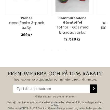
Weber
Sommarbodens
Bi
Gasolflaska 3-pack
Gåsatoffel
BGE 
Tofflor - Gås med
445g
100% 
blandad ranka
399 kr
fr. 579 kr
PRENUMERERA OCH FÅ 10 % RABATT
Tips, exklusiva erbjudanden och nyheter direkt i din inkorg.
Gäller endast nya prenumeranter.
Kan ej kombineras med andra erbjudanden eller rabatter. Giltig i sju dagar enbart
online.
Gäller ej: WEBER, AMCA Studios, Gåsatoffeln, presentkort, heliumballonger eller