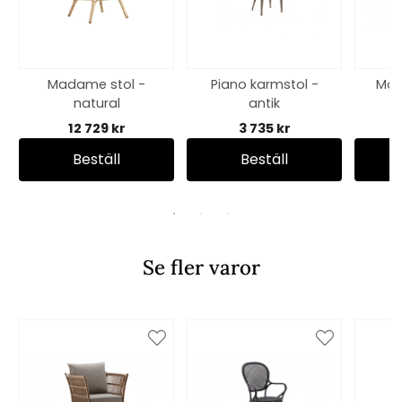
Madame stol -
Piano karmstol -
Mon
natural
antik
få
12 729 kr
3 735 kr
Beställ
Beställ
Se fler varor