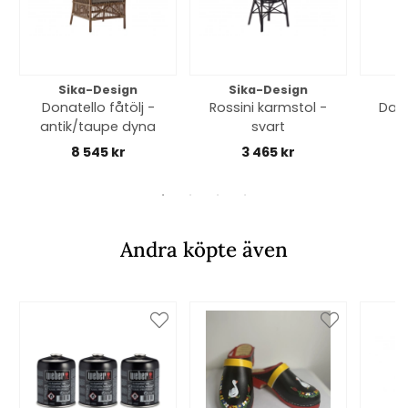
Sika-Design
Sika-Design
S
Donatello fåtölj -
Rossini karmstol -
Davi
antik/taupe dyna
svart
8 545 kr
3 465 kr
Andra köpte även