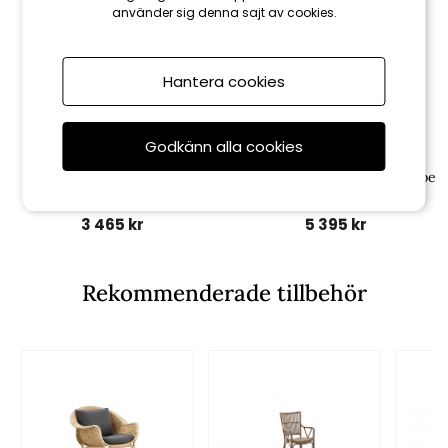
använder sig denna sajt av cookies.
Hantera cookies
Godkänn alla cookies
Sika-Design
Sika-Design
Rossini karmstol - taupe
Monet high-back fåtölj - taupe
3 465 kr
5 395 kr
Rekommenderade tillbehör