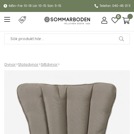
Mån-Fre: 10-18 Lör: 10-15 Sön: 11-15
Telefon: 040-45 01 11
0
Dynor
>
Stolsdynor
>
Sittdynor
>
Ellen karmstolsdyna - taupe