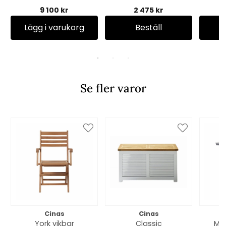
svart
- 
9 100 kr
2 475 kr
Lägg i varukorg
Beställ
Se fler varor
Cinas
Cinas
York vikbar
Classic
Mo