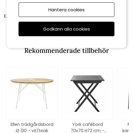
Cinas
Cinas
Hantera cookies
Ellen karmstol - antracit/teak
Ellen karmstol - vit/teak
Godkänn alla cookies
2 190 kr
2 190 kr
Rekommenderade tillbehör
Ellen trädgårdsbord
York cafébord
Mo
Ø 130 - vit/teak
70x70 H72 cm -
karm