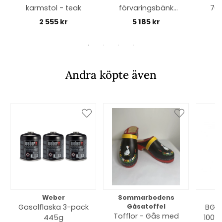
karmstol - teak
förvaringsbänk
70
90x30 H48 cm -
sten
2 555 kr
5 185 kr
vit/teak
Andra köpte även
Weber
Sommarbodens
Bi
Gasolflaska 3-pack
Gåsatoffel
BGE 
Tofflor - Gås med
445g
100% 