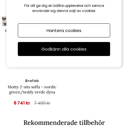
Relaterade produkter
För att ge dig en bättre upplevelse och service
använder sig denna sajt av cookies.
Spara
10%
Hantera cookies
till 16/8
Godkänn alla cookies
Brafab
Motty 2-sits soffa - nordic
green/teddy verde dyna
6 741 kr
7 490 kr
Rekommenderade tillbehör