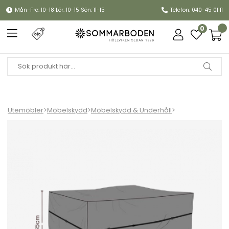
Mån-Fre: 10-18 Lör: 10-15 Sön: 11-15
Telefon: 040-45 01 11
0
Utemöbler
>
Möbelskydd
>
Möbelskydd & Underhåll
>
Soffskydd 145x80xH65 cm, andas - svart