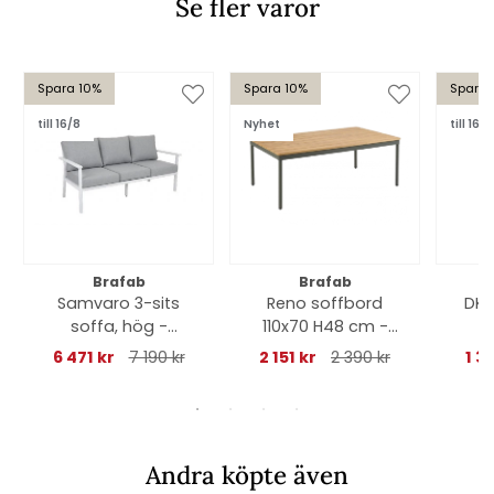
Se fler varor
Spara 10%
Spara 10%
Spara
till 16/8
Nyhet
till 16/8
Brafab
Brafab
Samvaro 3-sits
Reno soffbord
DK f
soffa, hög -
110x70 H48 cm -
g
vit/pearl grey dyna
nordic
6 471 kr
7 190 kr
2 151 kr
2 390 kr
1 3
green/nonwood
Andra köpte även