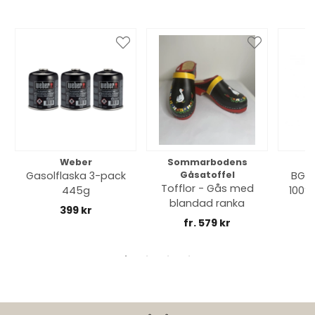
Weber
Sommarbodens
Bi
Gasolflaska 3-pack
Gåsatoffel
BGE 
Tofflor - Gås med
445g
100% 
blandad ranka
399 kr
fr. 579 kr