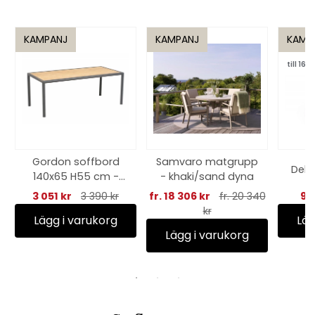
KAMPANJ
KAMPANJ
KAMP
till 16/8
Gordon soffbord
Samvaro matgrupp
Delia
140x65 H55 cm -
- khaki/sand dyna
antracit/teak
3 051 kr
3 390 kr
fr. 18 306 kr
fr. 20 340
96
kr
Lägg i varukorg
Läg
Lägg i varukorg