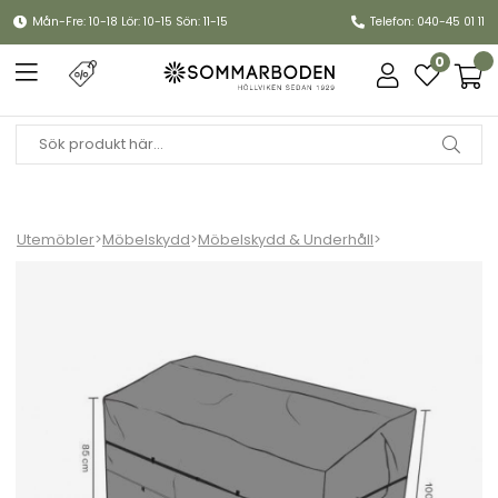
Mån-Fre: 10-18 Lör: 10-15 Sön: 11-15
Telefon: 040-45 01 11
0
Utemöbler
>
Möbelskydd
>
Möbelskydd & Underhåll
>
Möbelskydd recliner 190x95xH85/100 cm, andas - svart