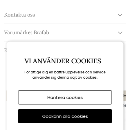
Kontakta oss
Varumärke: Brafab
Recensioner
VI ANVÄNDER COOKIES
Rekommenderade tillbehör
För att ge dig en bättre upplevelse och service
använder sig denna sajt av cookies.
KAMPANJ
KAMPANJ
KAMP
Hantera cookies
till 16/8
till 16/8
till 16/8
Godkänn alla cookies