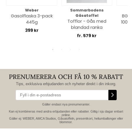
Weber
Sommarbodens
Bi
Gasolflaska 3-pack
Gåsatoffel
BGE 
Tofflor - Gås med
445g
100% 
blandad ranka
399 kr
fr. 579 kr
PRENUMERERA OCH FÅ 10 % RABATT
Tips, exklusiva erbjudanden och nyheter direkt i din inkorg.
Gäller endast nya prenumeranter.
Kan ej kombineras med andra erbjudanden eller rabatter. Giltig i sju dagar enbart
online.
Gäller ej: WEBER, AMCA Studios, Gåsatoffeln, presentkort, heliumballonger eller
blommor.