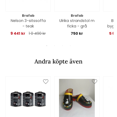
Brafab
Brafab
Nelson 3-sitssoffa
Ulrika strandstol m
Ba
- teak
ficka - grå
bygg
9 441 kr
1 0 490 kr
750 kr
5 6
Andra köpte även