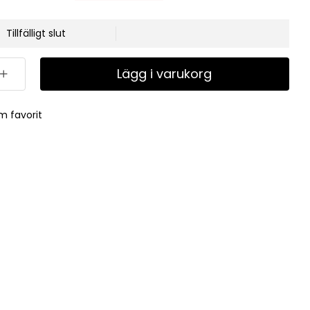
Tillfälligt slut
Lägg i varukorg
m favorit