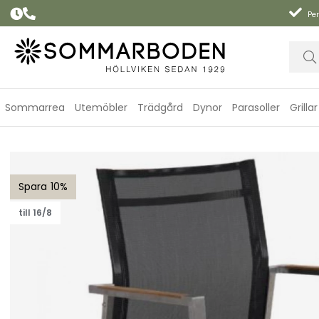
Per
Sommarrea
Utemöbler
Trädgård
Dynor
Parasoller
Grillar
Naos karmstol - rostfri/teak
10
till 16/8