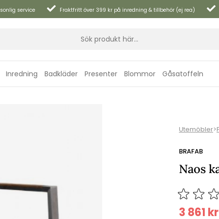
sonlig service
Fraktfritt över 399 kr på inredning & tillbehör (ej rea)
Inredning
Badkläder
Presenter
Blommor
Gåsatoffeln
Utemöbler
>
BRAFAB
Naos ka
3 861
kr