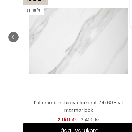
till 16/8
Talance bordsskiva laminat 74x60 - vit
rey
marmorlook
2 160 kr
2 400 kr
Lägg i varukorg