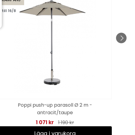
till 16/8
Poppi push-up parasoll Ø 2 m -
Mö
antracit/taupe
1 071 kr
1 190 kr
Lägg i varukorg