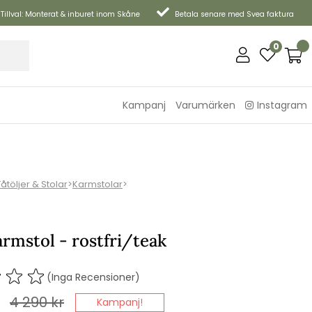
Tillval: Monterat & inburet inom Skåne
Betala senare med Svea faktura
0
Kampanj
Varumärken
Instagram
Fåtöljer & Stolar
>
Karmstolar
>
rmstol - rostfri/teak
(Inga Recensioner)
4 290
kr
Kampanj!