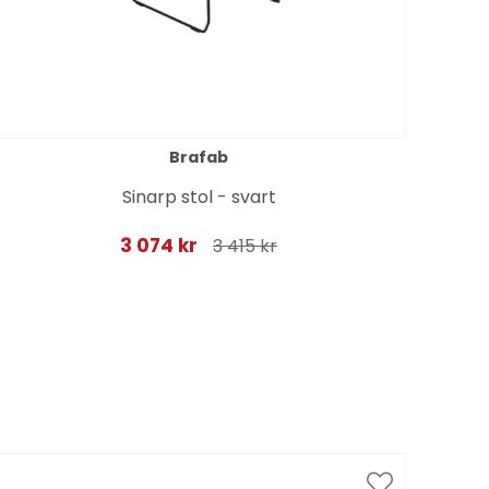
Brafab
Sinarp stol - svart
3 074 kr
3 415 kr