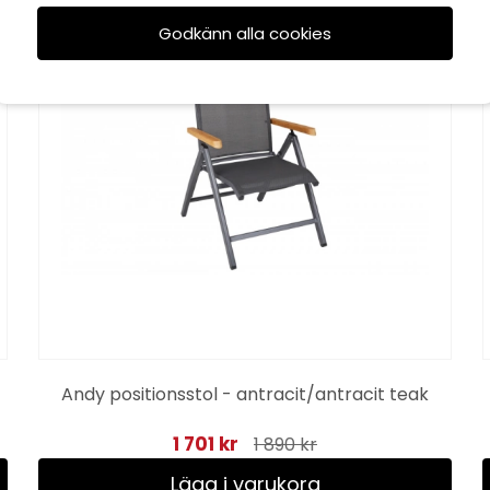
Godkänn alla cookies
till 16/8
Andy positionsstol - antracit/antracit teak
1 701 kr
1 890 kr
Lägg i varukorg