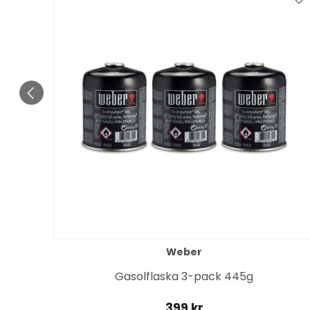
Weber
it
Gasolflaska 3-pack 445g
399 kr