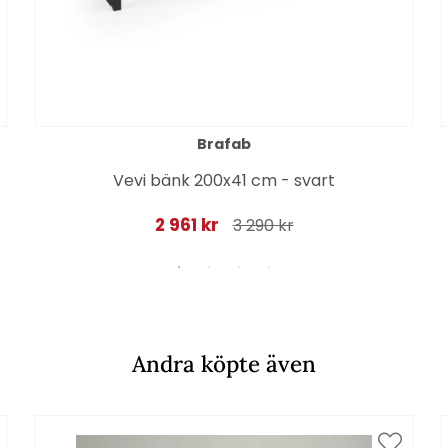
Brafab
Vevi bänk 200x41 cm - svart
2 961 kr
3 290 kr
Andra köpte även