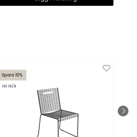
Spara 10%
Spar
till 16/8
till 1