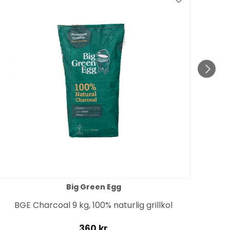
Spar
till 1
Big Green Egg
BGE Charcoal 9 kg, 100% naturlig grillkol
360 kr