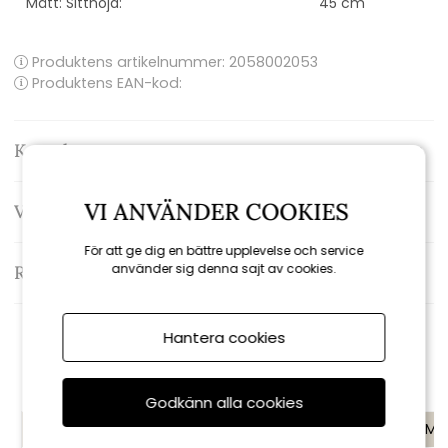
Mått: Sitthöjd:
45 cm
Produktens artikelnummer:
2058002053
Produktens EAN-kod:
Kontakta oss
VI ANVÄNDER COOKIES
Varumärke: Hillerstorp
För att ge dig en bättre upplevelse och service
använder sig denna sajt av cookies.
Recensioner
Hantera cookies
Rekommenderade tillbehör
Godkänn alla cookies
KAMPANJ
KAMPANJ
KAMP