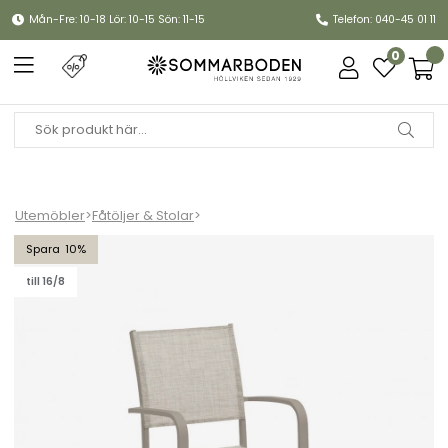
Mån-Fre: 10-18 Lör: 10-15 Sön: 11-15
Telefon: 040-45 01 11
0
Utemöbler
>
Fåtöljer & Stolar
>
Hånger stapelstol - sand
10
till 16/8