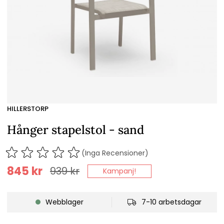
HILLERSTORP
Hånger stapelstol - sand
(Inga Recensioner)
845
kr
939
kr
Kampanj!
Webblager
7-10 arbetsdagar