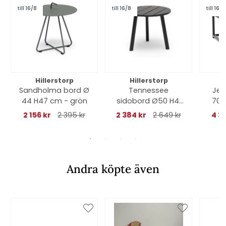
till 16/8
till 16/8
till 16/8
Hillerstorp
Hillerstorp
Sandholma bord Ø
Tennessee
Jet
44 H47 cm - grön
sidobord Ø50 H41
70x
cm - grå
2 156 kr
2 395 kr
2 384 kr
2 649 kr
4 39
Andra köpte även