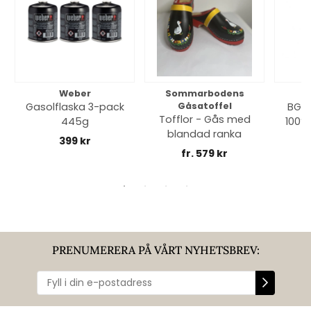
Weber
Sommarbodens
Bi
Gasolflaska 3-pack
Gåsatoffel
BGE 
Tofflor - Gås med
445g
100% 
blandad ranka
399 kr
fr. 579 kr
PRENUMERERA PÅ VÅRT NYHETSBREV: