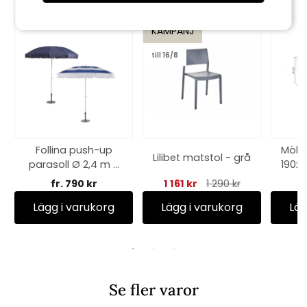
KAMPANJ
till 16/8
Follina push-up
Möbel
Lilibet matstol - grå
parasoll Ø 2,4 m -
190x
flera färger
an
fr. 790 kr
1 161 kr
1 290 kr
Lägg i varukorg
Lägg i varukorg
Läg
Se fler varor