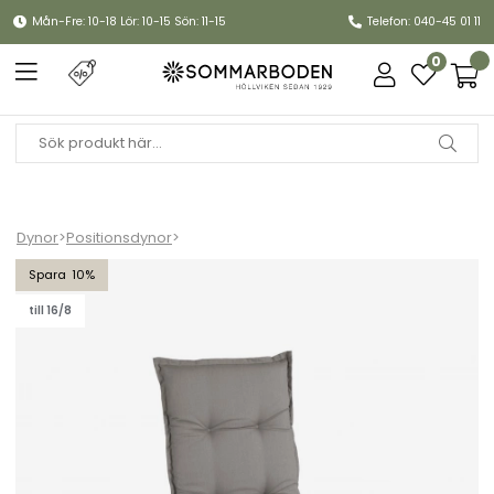
Mån-Fre: 10-18 Lör: 10-15 Sön: 11-15
Telefon: 040-45 01 11
0
Dynor
>
Positionsdynor
>
Naxos positionsdyna, hög - beige
10
till 16/8