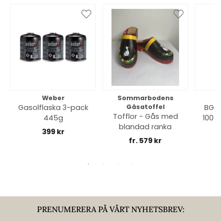
Weber
Sommarbodens
Bi
Gasolflaska 3-pack
Gåsatoffel
BGE 
Tofflor - Gås med
445g
100% 
blandad ranka
399 kr
fr. 579 kr
PRENUMERERA PÅ VÅRT NYHETSBREV: