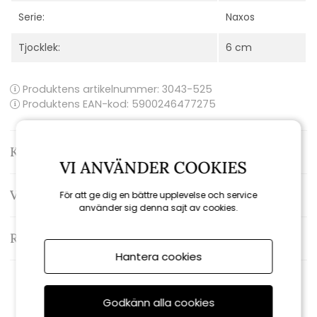
Serie:
Naxos
Tjocklek:
6 cm
Produktens artikelnummer:
3043-525
Produktens EAN-kod: 5900246477275
Kontakta oss
VI ANVÄNDER COOKIES
Varumärke: Brafab
För att ge dig en bättre upplevelse och service
använder sig denna sajt av cookies.
Recensioner
Hantera cookies
Rekommenderade tillbehör
Godkänn alla cookies