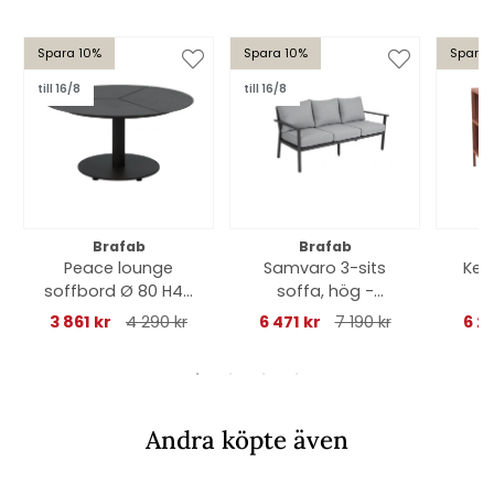
Spara 10%
Spara 10%
Spara 
till 16/8
till 16/8
Brafab
Brafab
Peace lounge
Samvaro 3-sits
Kel
soffbord Ø 80 H40
soffa, hög -
hy
cm - antracit
antracit/pearl grey
3 861 kr
4 290 kr
6 471 kr
7 190 kr
6 2
dyna
Andra köpte även