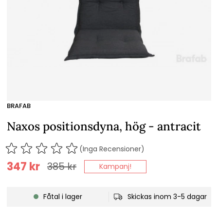
BRAFAB
Naxos positionsdyna, hög - antracit
(Inga Recensioner)
347
kr
385
kr
Kampanj!
Fåtal i lager
Skickas inom 3-5 dagar