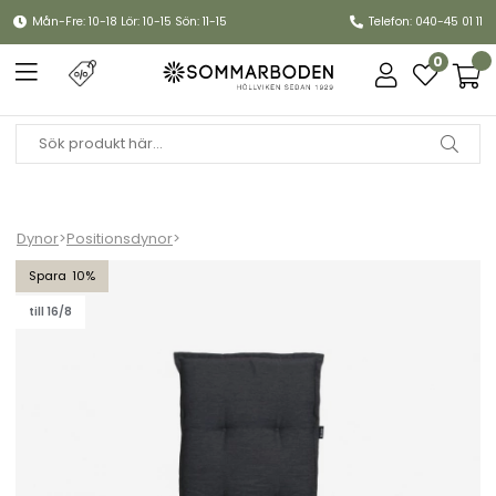
Mån-Fre: 10-18 Lör: 10-15 Sön: 11-15
Telefon: 040-45 01 11
0
Dynor
>
Positionsdynor
>
Naxos positionsdyna, hög - antracit
10
till 16/8