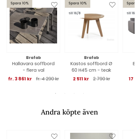
Spara 10%
Spara 10%
Spara 
till 16/8
till 16/8
Brafab
Brafab
Hallavara soffbord
Kastos soffbord Ø
Bol
- flera val
60 H45 cm - teak
antra
fr. 3 861 kr
fr. 4 290 kr
2 511 kr
2 790 kr
17 9
Andra köpte även