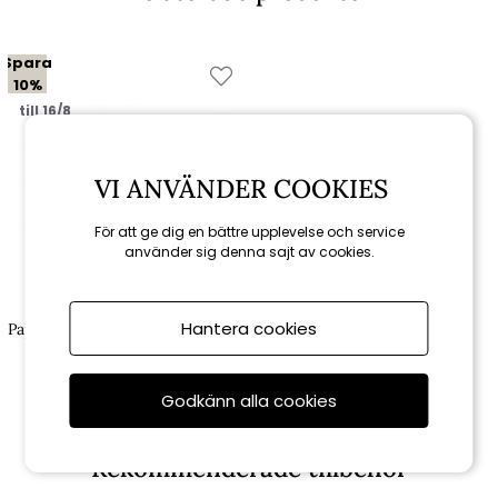
Spara
10%
till 16/8
VI ANVÄNDER COOKIES
För att ge dig en bättre upplevelse och service
använder sig denna sajt av cookies.
Brafab
Hantera cookies
Papaya förvaringslåda 130x51 cm
H 60 cm - teak
6 561 kr
7 290 kr
Godkänn alla cookies
Rekommenderade tillbehör