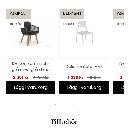
KAMPANJ
KAMPANJ
KAMP
till 16/8
till 16/8
till 16/8
Kenton karmstol -
Nio
Delia matstol - vit
grå med grå dyna
5
kh
3 861 kr
4 290 kr
1 035 kr
1 150 kr
2 3
Lägg i varukorg
Lägg i varukorg
Läg
Tillbehör