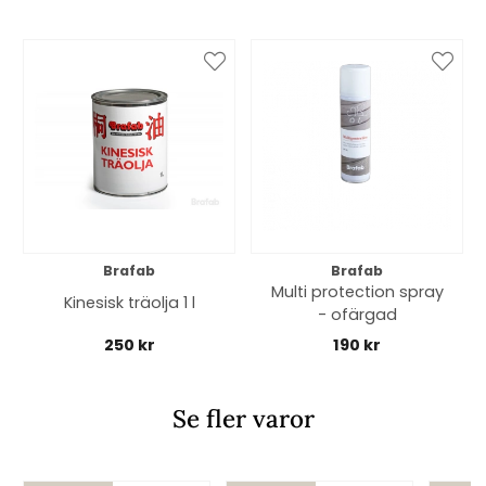
Brafab
Brafab
Multi protection spray
Kinesisk träolja 1 l
- ofärgad
250 kr
190 kr
Se fler varor