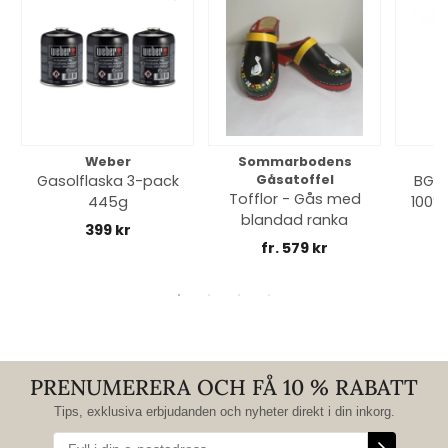
Weber
Sommarbodens
Bi
Gasolflaska 3-pack
Gåsatoffel
BGE 
Tofflor - Gås med
445g
100% 
blandad ranka
399 kr
fr. 579 kr
PRENUMERERA OCH FÅ 10 % RABATT
Tips, exklusiva erbjudanden och nyheter direkt i din inkorg.