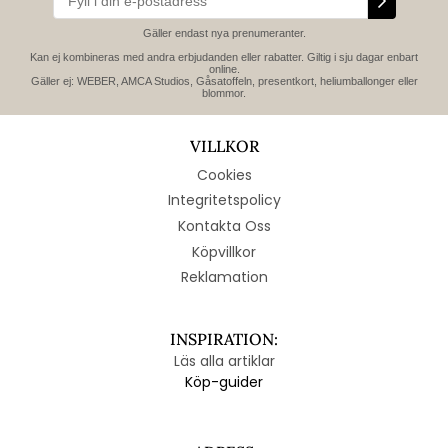
Gäller endast nya prenumeranter.
Kan ej kombineras med andra erbjudanden eller rabatter. Giltig i sju dagar enbart
online.
Gäller ej: WEBER, AMCA Studios, Gåsatoffeln, presentkort, heliumballonger eller
blommor.
VILLKOR
Cookies
Integritetspolicy
Kontakta Oss
Köpvillkor
Reklamation
INSPIRATION:
Läs alla artiklar
Köp-guider