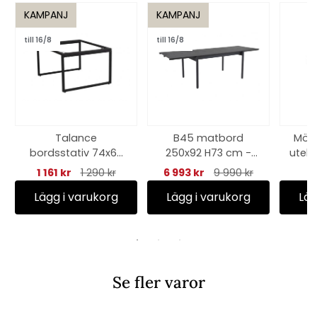
KAMPANJ
KAMPANJ
till 16/8
till 16/8
Talance
B45 matbord
Möbe
bordsstativ 74x60
250x92 H73 cm -
utek
H40 cm - svart
matt antracit
0, 
1 161 kr
1 290 kr
6 993 kr
9 990 kr
Lägg i varukorg
Lägg i varukorg
Läg
Se fler varor