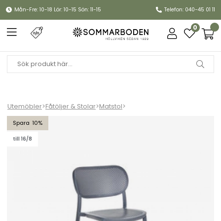
Mån-Fre: 10-18 Lör: 10-15 Sön: 11-15
Telefon: 040-45 01 11
0
Utemöbler
>
Fåtöljer & Stolar
>
Matstol
>
Nuta matstol - grå
10
till 16/8