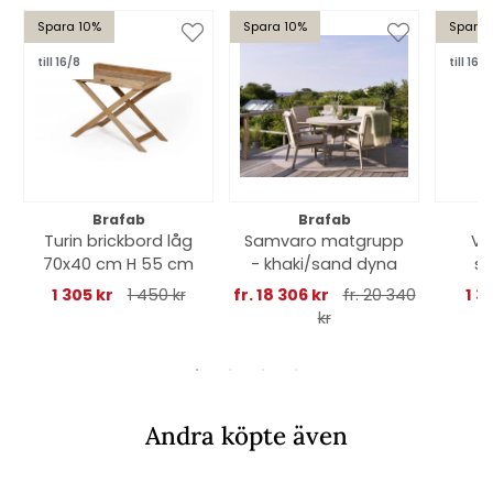
Spara 10%
Spara 10%
Spara 
till 16/8
till 16/8
Brafab
Brafab
Turin brickbord låg
Samvaro matgrupp
Ve
70x40 cm H 55 cm
- khaki/sand dyna
sv
1 305 kr
1 450 kr
fr. 18 306 kr
fr. 20 340
1 3
kr
Andra köpte även