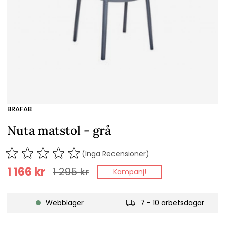
BRAFAB
Nuta matstol - grå
(Inga Recensioner)
1 166
kr
1 295
kr
Kampanj!
Webblager
7 - 10 arbetsdagar