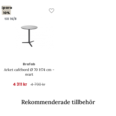
Spara
10%
till 16/8
Brafab
Arket cafébord Ø 70 H74 cm -
svart
4 311 kr
4 790 kr
Rekommenderade tillbehör