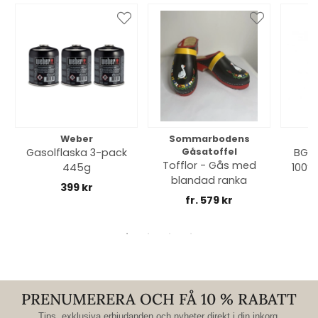
Weber
Sommarbodens
Bi
Gasolflaska 3-pack
Gåsatoffel
BGE 
Tofflor - Gås med
445g
100% 
blandad ranka
399 kr
fr. 579 kr
PRENUMERERA OCH FÅ 10 % RABATT
Tips, exklusiva erbjudanden och nyheter direkt i din inkorg.