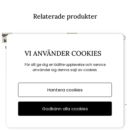
Relaterade produkter
Spara
Spara
10%
10%
till 16/8
till 16/8
VI ANVÄNDER COOKIES
För att ge dig en bättre upplevelse och service
använder sig denna sajt av cookies.
Hantera cookies
Brafab
Brafab
Arket cafébord 70x70 H74 cm -
Kasia matstol - grå/svart
Godkänn alla cookies
svart
2 511 kr
4 581 kr
2 790 kr
5 090 kr