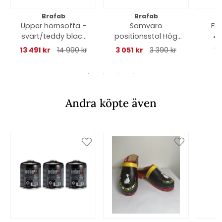
Brafab
Brafab
Upper hörnsoffa -
Samvaro
Flo
svart/teddy black
positionsstol Hög
41
dyna
rygg - khaki/sand
13 491 kr
14 990 kr
3 051 kr
3 390 kr
1
dyna
Andra köpte även