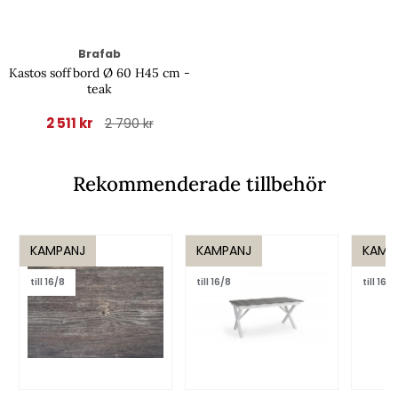
Brafab
Kastos soffbord Ø 60 H45 cm -
teak
2 511 kr
2 790 kr
Rekommenderade tillbehör
KAMPANJ
KAMPANJ
KAMP
till 16/8
till 16/8
till 16/8