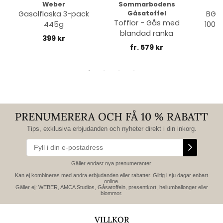
Weber
Sommarbodens
Bi
Gasolflaska 3-pack
Gåsatoffel
BGE 
Tofflor - Gås med
445g
100% 
blandad ranka
399 kr
fr. 579 kr
PRENUMERERA OCH FÅ 10 % RABATT
Tips, exklusiva erbjudanden och nyheter direkt i din inkorg.
Gäller endast nya prenumeranter.
Kan ej kombineras med andra erbjudanden eller rabatter. Giltig i sju dagar enbart
online.
Gäller ej: WEBER, AMCA Studios, Gåsatoffeln, presentkort, heliumballonger eller
blommor.
VILLKOR