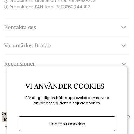
Produktens artikelnummer:
4521-63-222
Produktens EAN-kod: 7393260044802
Kontakta oss
Varumärke: Brafab
Recensioner
VI ANVÄNDER COOKIES
Relaterade produkter
För att ge dig en bättre upplevelse och service
använder sig denna sajt av cookies.
Spara
Spara
10%
10%
Hantera cookies
till 16/8
till 16/8