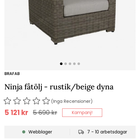
BRAFAB
Ninja fåtölj - rustik/beige dyna
(Inga Recensioner)
5 121
kr
5 690
kr
Kampanj!
Webblager
7 - 10 arbetsdagar