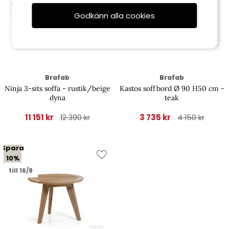
Godkänn alla cookies
Brafab
Brafab
Ninja 3-sits soffa - rustik/beige
Kastos soffbord Ø 90 H50 cm -
dyna
teak
11 151 kr
3 735 kr
12 390 kr
4 150 kr
Spara
10%
till 16/8