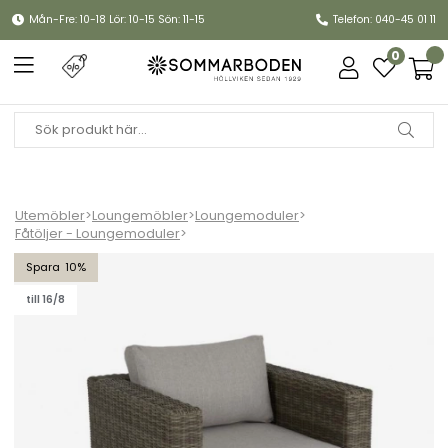
Mån-Fre: 10-18 Lör: 10-15 Sön: 11-15
Telefon: 040-45 01 11
0
Utemöbler
>
Loungemöbler
>
Loungemoduler
>
Fåtöljer - Loungemoduler
>
Ninja fåtölj - rustik/beige dyna
10
till 16/8