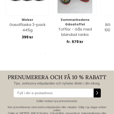
Weber
Sommarbodens
Bi
Gasolflaska 3-pack
Gåsatoffel
BGE 
Tofflor - Gås med
445g
100% 
blandad ranka
399 kr
fr. 579 kr
PRENUMERERA OCH FÅ 10 % RABATT
Tips, exklusiva erbjudanden och nyheter direkt i din inkorg.
Gäller endast nya prenumeranter.
Kan ej kombineras med andra erbjudanden eller rabatter. Giltig i sju dagar enbart
online.
Gäller ej: WEBER, AMCA Studios, Gåsatoffeln, presentkort, heliumballonger eller