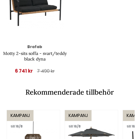
Brafab
Motty 2-sits soffa - svart/teddy
black dyna
6 741 kr
7 490 kr
Rekommenderade tillbehör
KAMPANJ
KAMPANJ
KAMP
till 16/8
till 16/8
till 16/8