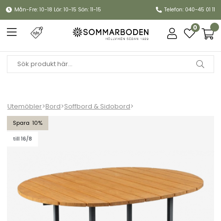
Mån-Fre: 10-18 Lör: 10-15 Sön: 11-15
Telefon: 040-45 01 11
0
Utemöbler
>
Bord
>
Soffbord & Sidobord
>
Olive soffbord 110x80 H40 cm - antracit/bamboo
10
till 16/8