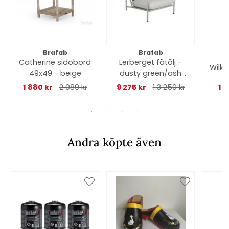
Brafab
Brafab
Catherine sidobord
Lerberget fåtölj -
Wilkie
49x49 - beige
dusty green/ash
dyna
1 880 kr
2 089 kr
9 275 kr
1 3 250 kr
1 1
Andra köpte även