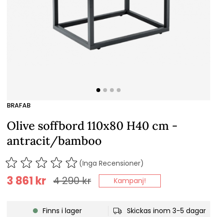
BRAFAB
Olive soffbord 110x80 H40 cm -
antracit/bamboo
(Inga Recensioner)
3 861
kr
4 290
kr
Kampanj!
Finns i lager
Skickas inom 3-5 dagar