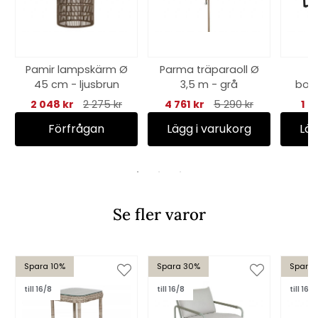
Pamir lampskärm Ø
Parma träparaoll Ø
45 cm - ljusbrun
3,5 m - grå
bord
H4
2 048 kr
2 275 kr
4 761 kr
5 290 kr
1 2
Förfrågan
Lägg i varukorg
Läg
Se fler varor
Spara 10%
Spara 30%
Spara 
till 16/8
till 16/8
till 16/8