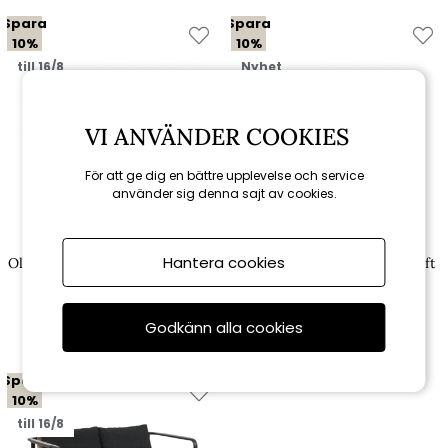
Spara
Spara
10%
10%
till 16/8
Nyhet
VI ANVÄNDER COOKIES
För att ge dig en bättre upplevelse och service
använder sig denna sajt av cookies.
Brafab
Brafab
Hantera cookies
Olive soffbord 110x80 H40 cm -
Nova soffgrupp - antracit/soft
khaki/bamboo
dawn dyna
3 861 kr
13 491 kr
4 290 kr
14 990 kr
Godkänn alla cookies
Spara
10%
till 16/8