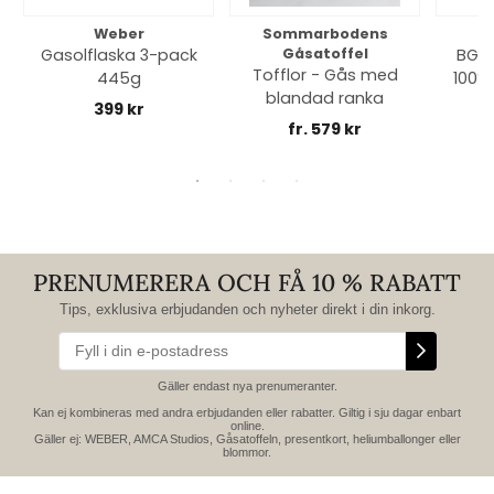
Weber
Sommarbodens
Bi
Gasolflaska 3-pack
Gåsatoffel
BGE 
Tofflor - Gås med
445g
100% 
blandad ranka
399 kr
fr. 579 kr
PRENUMERERA OCH FÅ 10 % RABATT
Tips, exklusiva erbjudanden och nyheter direkt i din inkorg.
Gäller endast nya prenumeranter.
Kan ej kombineras med andra erbjudanden eller rabatter. Giltig i sju dagar enbart
online.
Gäller ej: WEBER, AMCA Studios, Gåsatoffeln, presentkort, heliumballonger eller
blommor.