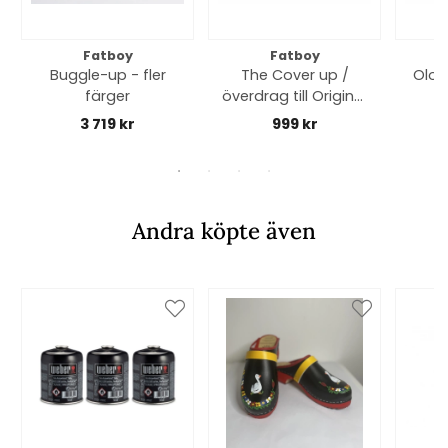
Fatboy
Fatboy
Buggle-up - fler
The Cover up /
Oloh
färger
överdrag till Original
outdoor - svart
3 719 kr
999 kr
Andra köpte även