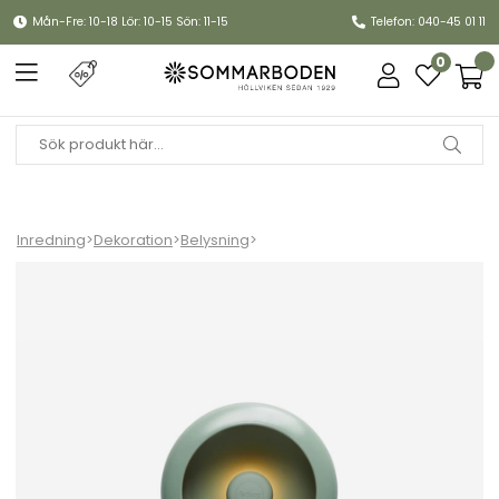
Mån-Fre: 10-18 Lör: 10-15 Sön: 11-15
Telefon: 040-45 01 11
0
Inredning
>
Dekoration
>
Belysning
>
Oloha lampa small - sage