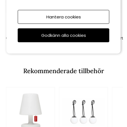
Hantera cookies
Fatboy
Fatboy
Godkänn alla cookies
Oloha lampa medium - sage
Oloha lampa medium - desert
849 kr
849 kr
Rekommenderade tillbehör