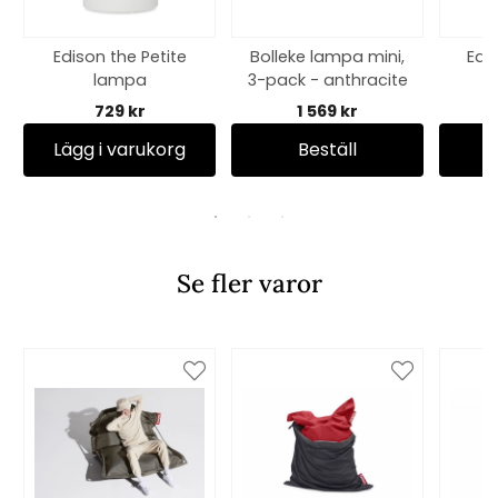
Edison the Petite
Bolleke lampa mini,
Edi
lampa
3-pack - anthracite
729 kr
1 569 kr
Lägg i varukorg
Beställ
Se fler varor