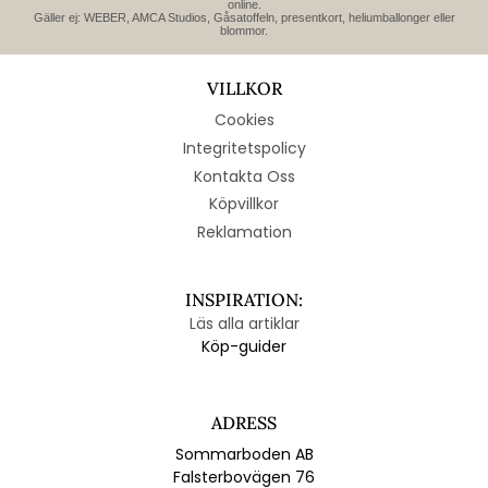
online.
Gäller ej: WEBER, AMCA Studios, Gåsatoffeln, presentkort, heliumballonger eller
blommor.
VILLKOR
Cookies
Integritetspolicy
Kontakta Oss
Köpvillkor
Reklamation
INSPIRATION:
Läs alla artiklar
Köp-guider
ADRESS
Sommarboden AB
Falsterbovägen 76