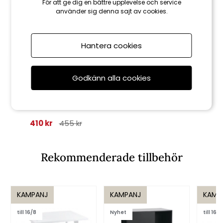
För att ge dig en bättre upplevelse och service
använder sig denna sajt av cookies.
Hantera cookies
Godkänn alla cookies
Brafab
Pilas kudde 45x45 cm - grå
410 kr
455 kr
Rekommenderade tillbehör
KAMPANJ
KAMPANJ
KAMP
till 16/8
Nyhet
till 16/8