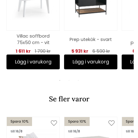
Villac soffbord
Prep utekök - svart
75x50 cm - vit
pos
1 611 kr
1 790 kr
5 931 kr
6 590 kr
64
Lägg i varukorg
Lägg i varukorg
Läg
Se fler varor
Spara 10%
Spara 10%
Spara 
till 16/8
till 16/8
till 16/8