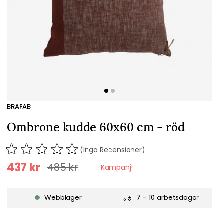
BRAFAB
Ombrone kudde 60x60 cm - röd
(Inga Recensioner)
437
kr
485
kr
Kampanj!
Webblager
7 - 10 arbetsdagar