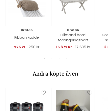
Brafab
Brafab
Hillmond bord
Soro
Ribbon kudde
förlängningsbart
sva
166-226x100 H73 cm
225 kr
250 kr
15 872 kr
17 635 kr
3 3
- khaki/beige
terrazzo
Andra köpte även