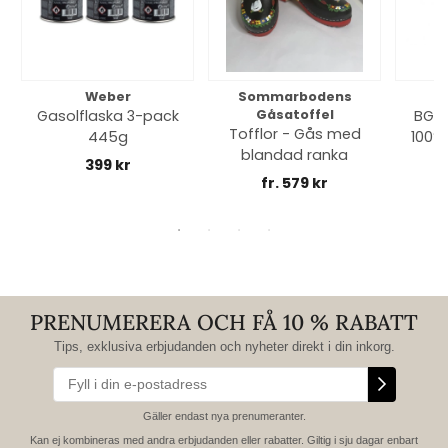
Weber
Sommarbodens
Bi
Gasolflaska 3-pack
Gåsatoffel
BGE 
Tofflor - Gås med
445g
100% 
blandad ranka
399 kr
fr. 579 kr
PRENUMERERA OCH FÅ 10 % RABATT
Tips, exklusiva erbjudanden och nyheter direkt i din inkorg.
Gäller endast nya prenumeranter.
Kan ej kombineras med andra erbjudanden eller rabatter. Giltig i sju dagar enbart