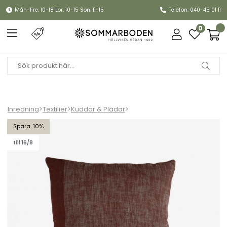
Mån-Fre: 10-18 Lör: 10-15 Sön: 11-15
Telefon: 040-45 01 11
0
Inredning
>
Textilier
>
Kuddar & Plädar
>
Ombrone kudde 60x60 cm - röd
10
till 16/8