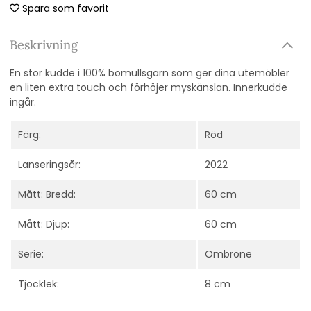
Spara som favorit
Beskrivning
En stor kudde i 100% bomullsgarn som ger dina utemöbler
en liten extra touch och förhöjer myskänslan. Innerkudde
ingår.
Färg:
Röd
Lanseringsår:
2022
Mått: Bredd:
60 cm
Mått: Djup:
60 cm
Serie:
Ombrone
Tjocklek:
8 cm