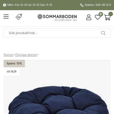
Mån-Fre: 10-18 Lör: 10-15 Sön: 11-15
Telefon: 040-45 01 11
0
Dynor
>
Övriga dynor
>
Palldyna, flock - blå struktur
10
till 16/8