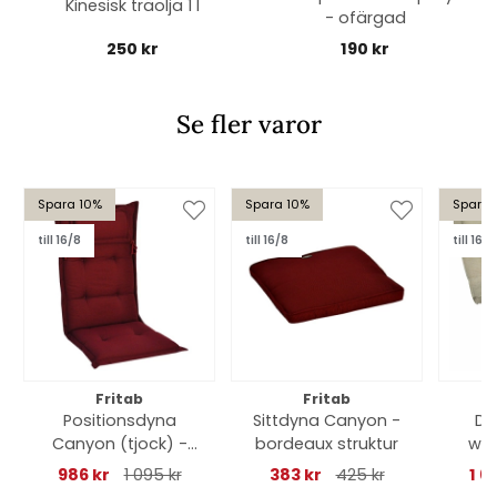
Kinesisk träolja 1 l
- ofärgad
250 kr
190 kr
Se fler varor
Spara 10%
Spara 10%
Spara 
till 16/8
till 16/8
till 16/8
Fritab
Fritab
Positionsdyna
Sittdyna Canyon -
Dä
Canyon (tjock) -
bordeaux struktur
woo
bordeaux struktur
986 kr
1 095 kr
383 kr
425 kr
1 6