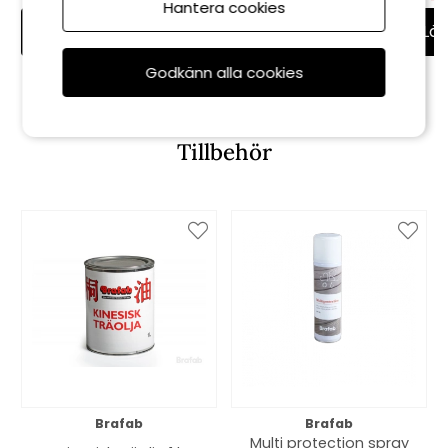
Hantera cookies
Lägg i varukorg
Lägg i varukorg
Läg
Godkänn alla cookies
Tillbehör
Brafab
Brafab
Multi protection spray