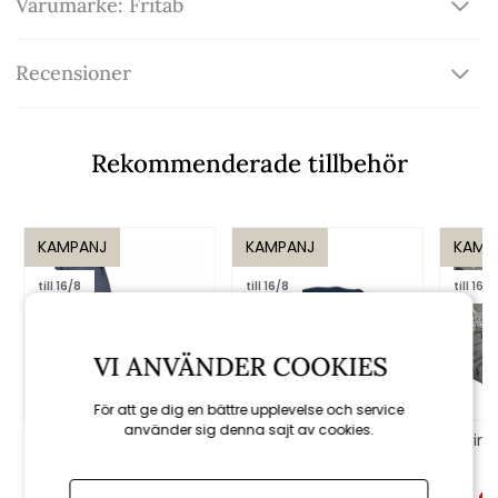
Varumärke: Fritab
Recensioner
Rekommenderade tillbehör
KAMPANJ
KAMPANJ
KAMP
till 16/8
till 16/8
till 16/8
VI ANVÄNDER COOKIES
För att ge dig en bättre upplevelse och service
använder sig denna sajt av cookies.
Däckstolsdyna
Siam sittdyna
Miniv
Canyon 2.0,
Canyon - blå
nackkudde - indigo
struktur
1 256 kr
1 395 kr
410 kr
455 kr
40