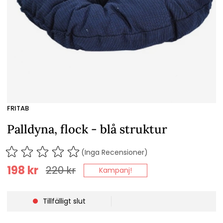
FRITAB
Palldyna, flock - blå struktur
(Inga Recensioner)
198
kr
220
kr
Kampanj!
Tillfälligt slut