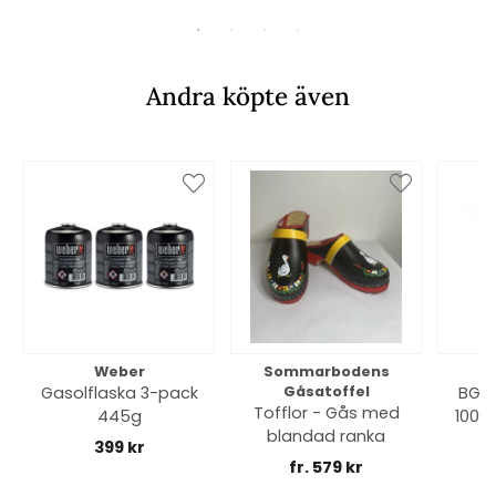
Andra köpte även
Weber
Sommarbodens
Bi
Gasolflaska 3-pack
Gåsatoffel
BGE 
Tofflor - Gås med
445g
100% 
blandad ranka
399 kr
fr. 579 kr