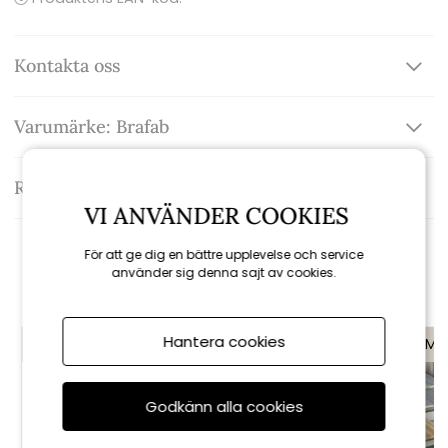
Kontakta oss
Varumärke: Brafab
Recensioner
VI ANVÄNDER COOKIES
För att ge dig en bättre upplevelse och service
Rekommenderade tillbehör
använder sig denna sajt av cookies.
Hantera cookies
KAMPANJ
KAMPANJ
KAMP
till 16/8
till 16/8
Godkänn alla cookies