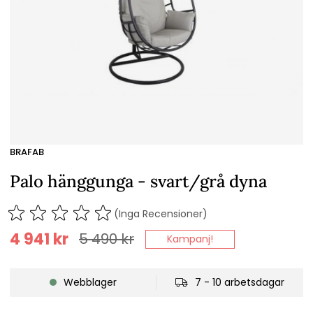
BRAFAB
Palo hänggunga - svart/grå dyna
(Inga Recensioner)
4 941
kr
5 490
kr
Kampanj!
Webblager
7 - 10 arbetsdagar