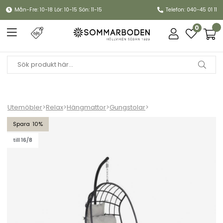
Mån-Fre: 10-18 Lör: 10-15 Sön: 11-15
Telefon: 040-45 01 11
0
Utemöbler
>
Relax
>
Hängmattor
>
Gungstolar
>
Palo hänggunga - svart/grå dyna
10
till 16/8