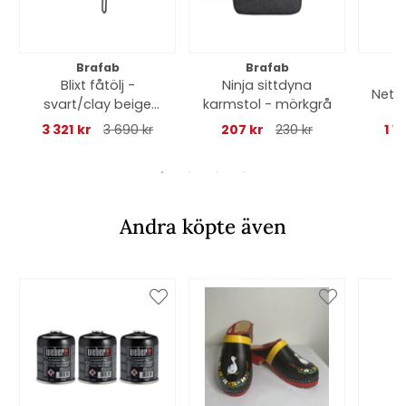
Brafab
Brafab
Blixt fåtölj -
Ninja sittdyna
Net k
svart/clay beige
karmstol - mörkgrå
dyna
3 321 kr
3 690 kr
207 kr
230 kr
1 1
Andra köpte även