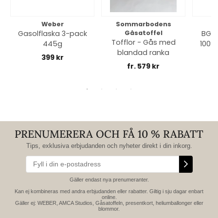
Weber
Sommarbodens
Bi
Gasolflaska 3-pack
Gåsatoffel
BGE 
Tofflor - Gås med
445g
100% 
blandad ranka
399 kr
fr. 579 kr
PRENUMERERA OCH FÅ 10 % RABATT
Tips, exklusiva erbjudanden och nyheter direkt i din inkorg.
Gäller endast nya prenumeranter.
Kan ej kombineras med andra erbjudanden eller rabatter. Giltig i sju dagar enbart
online.
Gäller ej: WEBER, AMCA Studios, Gåsatoffeln, presentkort, heliumballonger eller
blommor.