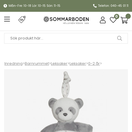
Mån-Fre: 10-18 Lör: 10-15 Sön: 11-15
Telefon: 040-45 01 11
0
Inredning
>
Barnrummet
>
Leksaker
>
Leksaker
>
0-2 år
>
Panda! Panda! Speldosa - grå