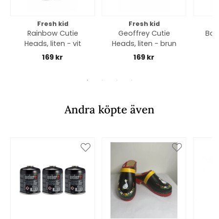
Fresh kid
Fresh kid
Rainbow Cutie
Geoffrey Cutie
Boo
Heads, liten - vit
Heads, liten - brun
169 kr
169 kr
Andra köpte även