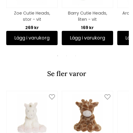
Zoe Cutie Heads,
Barry Cutie Heads,
Arch
stor - vit
liten - vit
269 kr
169 kr
Lägg i varukorg
Lägg i varukorg
Läg
Se fler varor