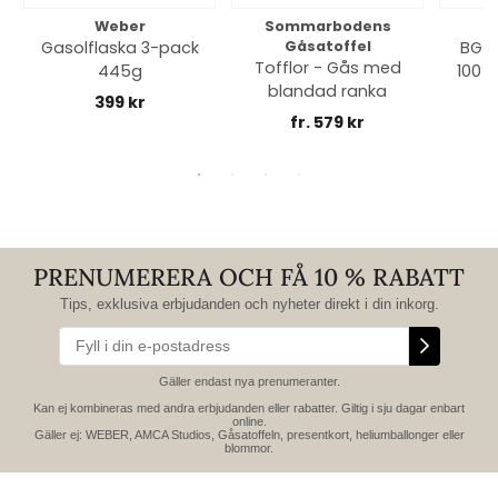
Weber
Sommarbodens
Bi
Gasolflaska 3-pack
Gåsatoffel
BGE 
Tofflor - Gås med
445g
100% 
blandad ranka
399 kr
fr. 579 kr
PRENUMERERA OCH FÅ 10 % RABATT
Tips, exklusiva erbjudanden och nyheter direkt i din inkorg.
Gäller endast nya prenumeranter.
Kan ej kombineras med andra erbjudanden eller rabatter. Giltig i sju dagar enbart
online.
Gäller ej: WEBER, AMCA Studios, Gåsatoffeln, presentkort, heliumballonger eller
blommor.