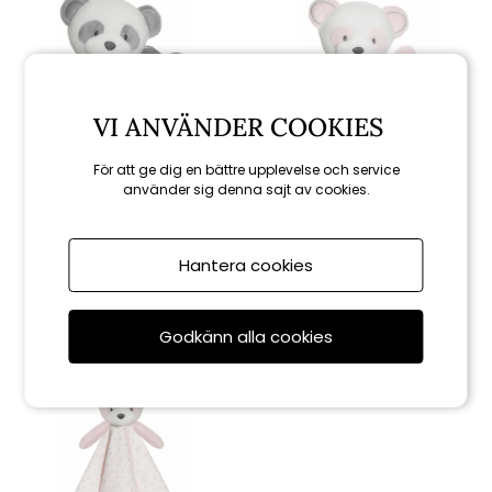
VI ANVÄNDER COOKIES
För att ge dig en bättre upplevelse och service
använder sig denna sajt av cookies.
Fresh kid
Fresh kid
Panda! Panda! Bitleksak m.
Panda! Panda! Bitleksak m.
skallra - grå
skallra - rosa
Hantera cookies
129 kr
129 kr
Godkänn alla cookies