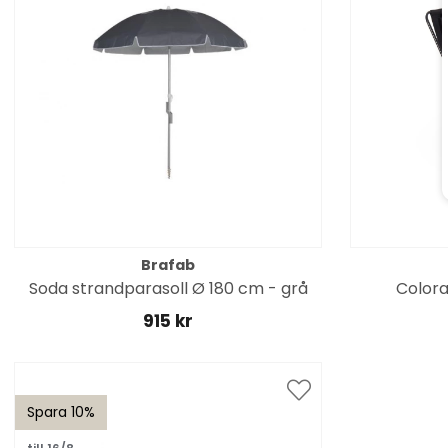
Brafab
Soda strandparasoll Ø 180 cm - grå
Colora
915 kr
Spara 10%