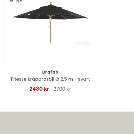
till 16/8
Brafab
Trieste träparasoll Ø 2,5 m - svart
2430 kr
2700 kr