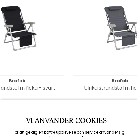
Brafab
Brafab
randstol m ficka - svart
Ulrika strandstol m fi
750 kr
750 kr
VI ANVÄNDER COOKIES
För att ge dig en bättre upplevelse och service använder sig
Spara 15%