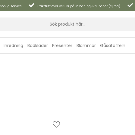
sonlig service
Fraktfritt över 399 kr på inredning & tillbehör (ej rea)
Inredning
Badkläder
Presenter
Blommor
Gåsatoffeln