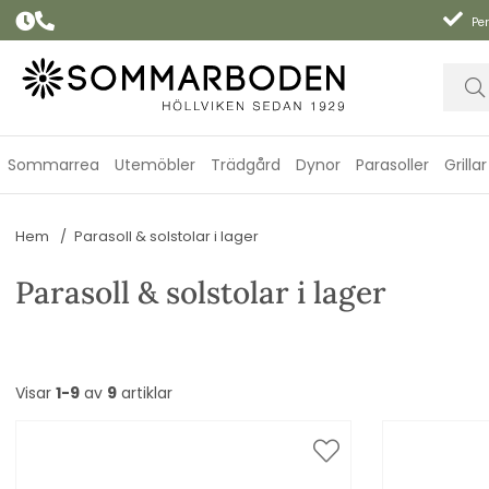
Per
Sommarrea
Utemöbler
Trädgård
Dynor
Parasoller
Grillar
Hem
Parasoll & solstolar i lager
Parasoll & solstolar i lager
Visar
1-9
av
9
artiklar