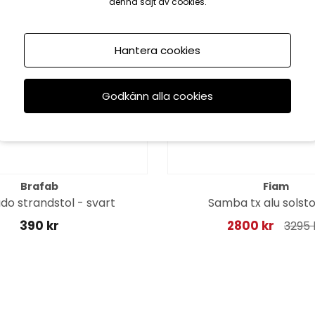
denna sajt av cookies.
till 16/8
Hantera cookies
Godkänn alla cookies
Brafab
Fiam
do strandstol - svart
Samba tx alu solstol
390 kr
2800 kr
3295 