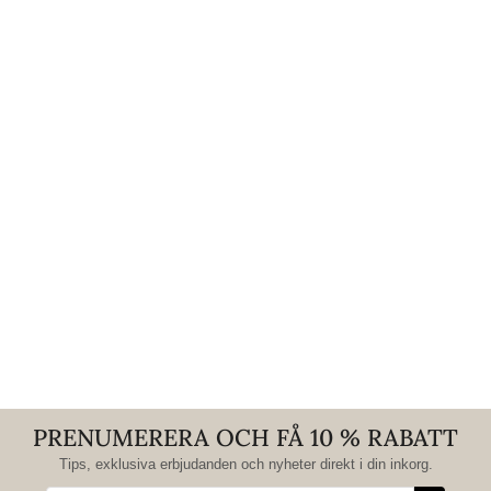
PRENUMERERA OCH FÅ 10 % RABATT
Tips, exklusiva erbjudanden och nyheter direkt i din inkorg.