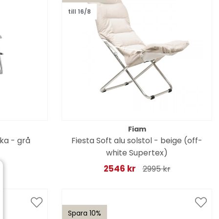
till 16/8
Fiam
cka - grå
Fiesta Soft alu solstol - beige (off-
white Supertex)
2546 kr
2995 kr
Spara 10%