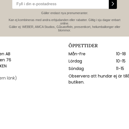
Gäller endast nya prenumeranter.
Kan ej kombineras med andra erbjudanden eller rabatter. Giltig i sju dagar enbart
online.
Gäller ej: WEBER, AMCA Studios, Gåsatoffeln, presentkort, heliumballonger eller
blommor.
ÖPPETTIDER
n AB
Mån-Fre
10-18
gen 76
Lördag
10-15
IKEN
Söndag
11-15
Observera att hundar ej är till
tern länk)
butiken.