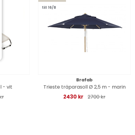
till 16/8
Brafab
 - vit
Trieste träparasoll Ø 2,5 m - marin
2430 kr
kr
2700 kr