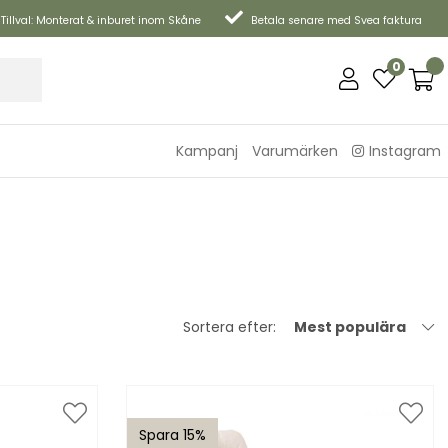
Tillval: Monterat & inburet inom Skåne
Betala senare med Svea faktura
0
Kampanj
Varumärken
Instagram
Sortera efter:
Mest populära
Spara 15%