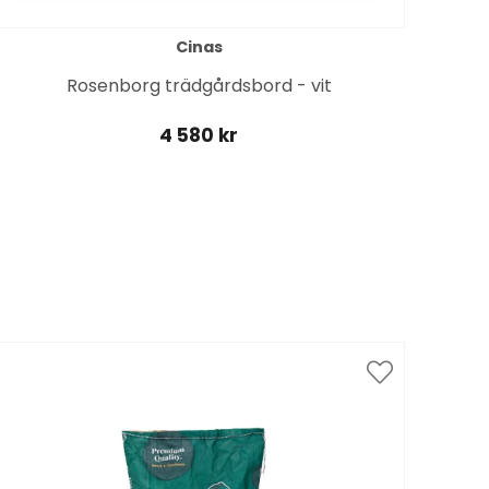
Cinas
Rosenborg trädgårdsbord - vit
4 580 kr
Spar
till 1