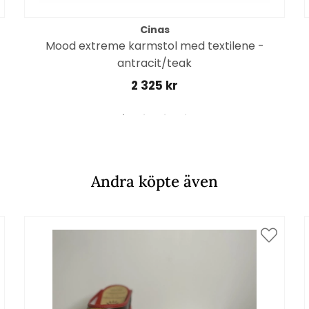
Cinas
Mood extreme karmstol med textilene -
antracit/teak
2 325 kr
Andra köpte även