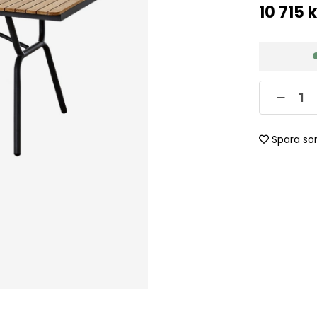
10 715
k
Spara so