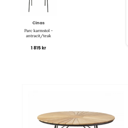
Cinas
Parc karmstol -
antracit/teak
1 815 kr