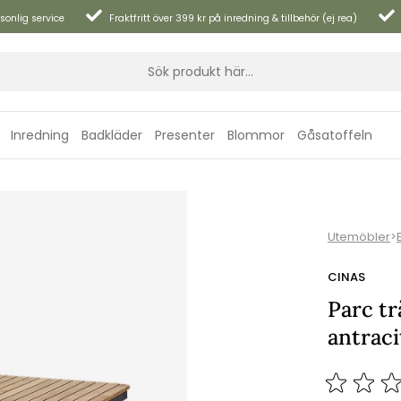
sonlig service
Fraktfritt över 399 kr på inredning & tillbehör (ej rea)
Inredning
Badkläder
Presenter
Blommor
Gåsatoffeln
Utemöbler
>
CINAS
Parc tr
antrac