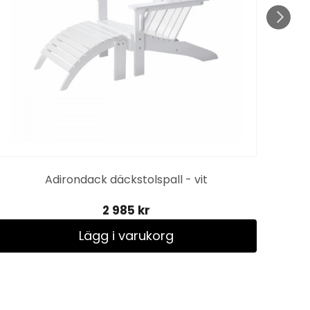
Adirondack däckstolspall - vit
Clas
2 985 kr
Lägg i varukorg