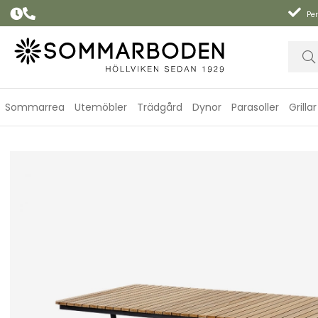
Per
Sommarrea
Utemöbler
Trädgård
Dynor
Parasoller
Grillar
Parc trädgårdsbord 197,5x88 H74 - antracit/teak