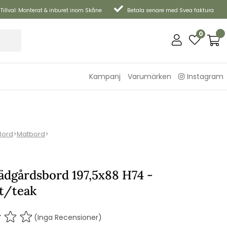
Tillval: Monterat & inburet inom Skåne
Betala senare med Svea faktura
0
Kampanj
Varumärken
Instagram
Bord
>
Matbord
>
ädgårdsbord 197,5x88 H74 -
it/teak
(Inga Recensioner)