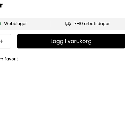
r
Webblager
7-10 arbetsdagar
Lägg i varukorg
m favorit