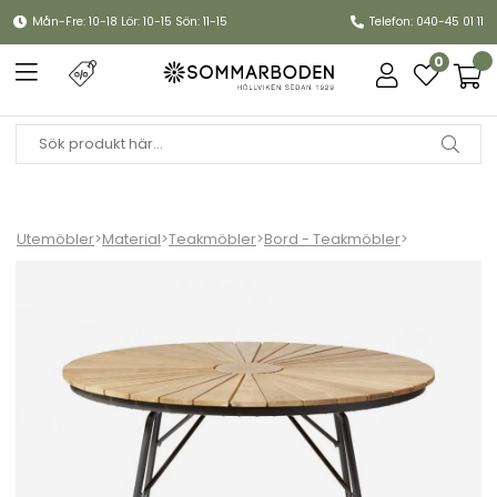
Mån-Fre: 10-18 Lör: 10-15 Sön: 11-15
Telefon: 040-45 01 11
0
Utemöbler
>
Material
>
Teakmöbler
>
Bord - Teakmöbler
>
Ellen trädgårdsbord Ø 110 H74 cm - antracit/teak