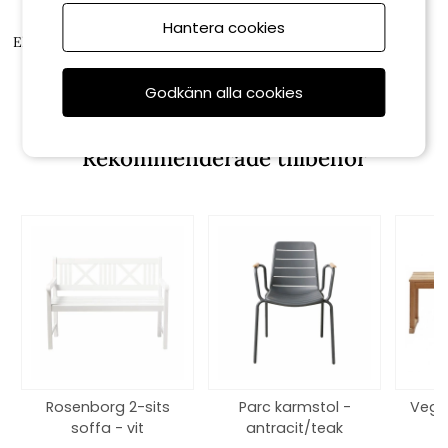
Cinas
Hantera cookies
Ellen karmstol - antracit/teak
2 190 kr
Godkänn alla cookies
Rekommenderade tillbehör
Rosenborg 2-sits
Parc karmstol -
Vega
soffa - vit
antracit/teak