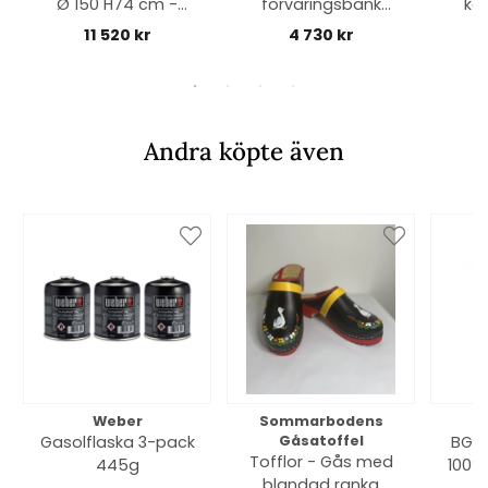
Ø 150 H74 cm -
förvaringsbänk
kar
vit/teak
90x30 H48 cm -
11 520 kr
4 730 kr
teak
Andra köpte även
Weber
Sommarbodens
Bi
Gasolflaska 3-pack
Gåsatoffel
BGE 
Tofflor - Gås med
445g
100% 
blandad ranka