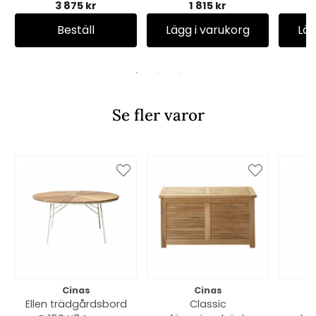
3 875 kr
1 815 kr
Beställ
Lägg i varukorg
Läg
Se fler varor
Cinas
Cinas
Ellen trädgårdsbord
Classic