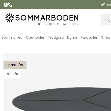
Per
Sommarrea
Utemöbler
Trädgård
Dynor
Parasoller
Grillar
Peace lounge soffbord Ø 80 H40 cm - svart
10
till 16/8