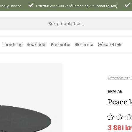
sonlig service
Fraktfritt över 399 kr på inredning & tillbehör (ej rea)
Inredning
Badkläder
Presenter
Blommor
Gåsatoffeln
Utemöbler
>
BRAFAB
Peace 
3 861
kr