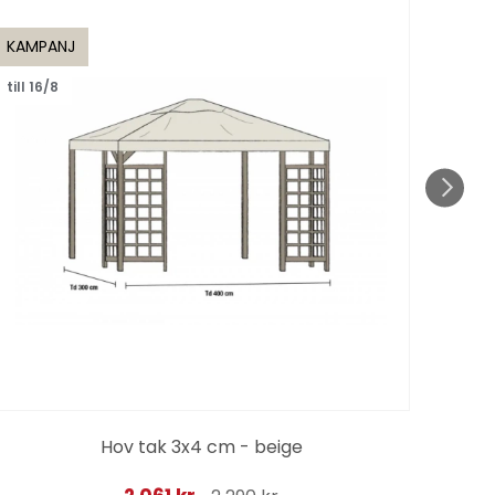
KAMPANJ
KAMP
till 16/8
till 1
Hov tak 3x4 cm - beige
Co