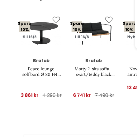
Spara
Spara
Spara
10%
10%
10%
till 16/8
till 16/8
Nyh
Brafab
Brafab
Peace lounge
Motty 2-sits soffa -
Nov
soffbord Ø 80 H46
svart/teddy black
antr
cm - svart
dyna
13 4
4 290 kr
7 490 kr
3 861 kr
6 741 kr