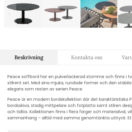
Beskrivning
Kontakta oss
Var
Peace soffbord har en pulverlackerad stomme och finns i två 
stilrent set. Med sina mjuka, rundade former och den stabi
elegans som resten av serien Peace.
Peace är en modern bordskollektion där det karaktäristisk
bordsskiva, stadig mittpelare och fotplatta samt stilren des
och tidlös. Kollektionen finns i flera färger och materialval, vi
sammanhang – alltid med samma genomtänkta uttryck. Ett b