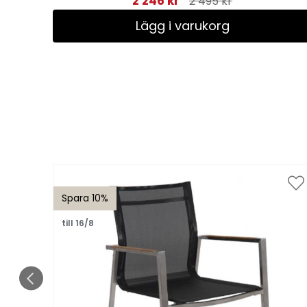
2 246 kr
2 495 kr
Lägg i varukorg
Spara 10%
till 16/8