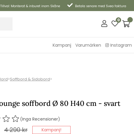
Tillval: Monterat & inburet inom Skåne
Betala senare med Svea faktura
0
Kampanj
Varumärken
Instagram
Bord
>
Soffbord & Sidobord
>
lounge soffbord Ø 80 H40 cm - svart
(Inga Recensioner)
4 290
kr
Kampanj!