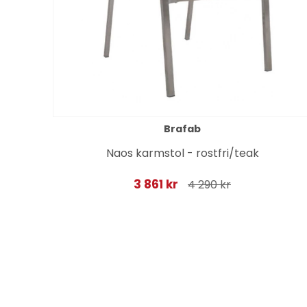
Brafab
s -
Naos karmstol - rostfri/teak
3 861 kr
4 290 kr