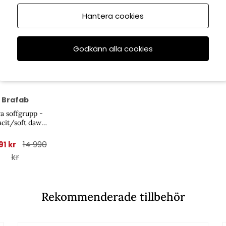
Hantera cookies
Godkänn alla cookies
et
Brafab
a soffgrupp -
acit/soft dawn
dyna
14 990
91 kr
kr
Rekommenderade tillbehör