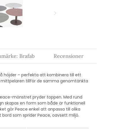
umärke: Brafab
Recensioner
höjder – perfekta att kombinera till ett
la mittpelaren tillför de samma genomtänkta
a Peace-mönstret pryder toppen. Med rund
ign skapas en form som både är funktionell
lket gör Peace enkel att anpassa till olika
ord som sprider Peace, oavsett miljö.