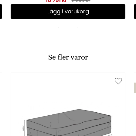
10 791 kr
11 990 kr
Lägg i varukorg
Se fler varor