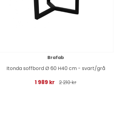
Brafab
Itonda soffbord Ø 60 H40 cm - svart/grå
1 989 kr
2 210 kr