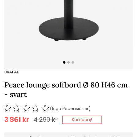
BRAFAB
Peace lounge soffbord Ø 80 H46 cm
- svart
(Inga Recensioner)
3 861
kr
4 290
kr
Kampanj!