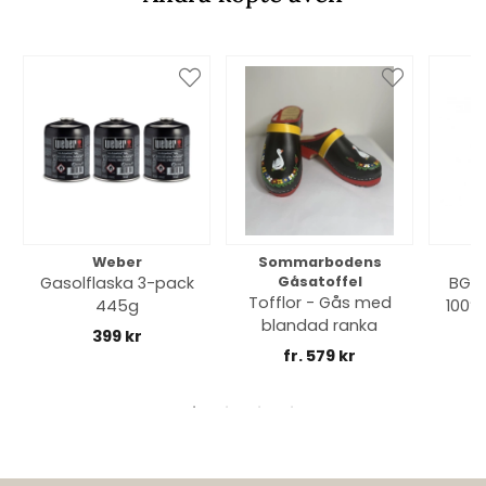
Weber
Sommarbodens
Bi
Gasolflaska 3-pack
Gåsatoffel
BGE 
Tofflor - Gås med
445g
100% 
blandad ranka
399 kr
fr. 579 kr