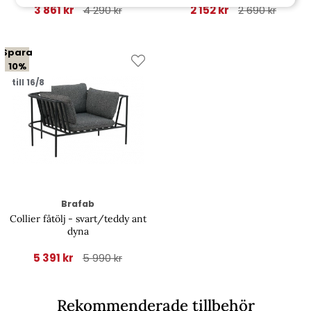
3 861 kr
2 152 kr
4 290 kr
2 690 kr
Spara
10%
till 16/8
Brafab
Collier fåtölj - svart/teddy ant
dyna
5 391 kr
5 990 kr
Rekommenderade tillbehör