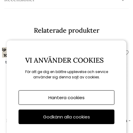
Relaterade produkter
Spara
Spara
10%
20%
VI ANVÄNDER COOKIES
till 16/8
till 16/8
För att ge dig en bättre upplevelse och service
använder sig denna sajt av cookies.
Hantera cookies
Brafab
Brafab
Godkänn alla cookies
Peace lounge soffbord Ø 80
Olive soffbord 110x80 H40 cm -
H40 cm - svart
svart