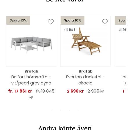
Spara 10%
Spara 10%
Spara 
till 16/8
till 16/8
Brafab
Brafab
Belfort hörnsoffa -
Everton däckstol -
Loi
vit/pearl grey dyna
akacia
Ø 
fr. 17 861 kr
fr. 19 845
2 696 kr
2 995 kr
1 7
kr
Andra köpte även