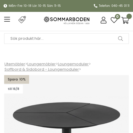
Mån-Fre: 10-18 Lör: 10-15 Sön: 11-15
Telefon: 040-45 01 11
0
Utemöbler
>
Loungemöbler
>
Loungemoduler
>
Soffbord & Sidobord - Loungemoduler
>
Peace lounge soffbord Ø 80 H46 cm - svart
10
till 16/8