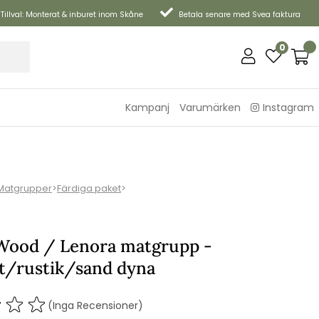
Tillval: Monterat & inburet inom Skåne
Betala senare med Svea faktura
0
Kampanj
Varumärken
Instagram
Matgrupper
>
Färdiga paket
>
Wood / Lenora matgrupp -
it/rustik/sand dyna
(Inga Recensioner)