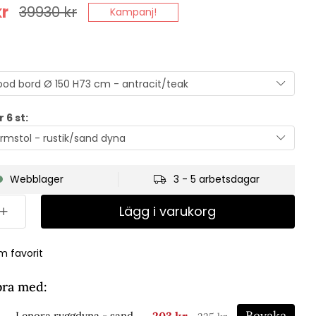
r
39930
kr
Kampanj!
 6 st:
Webblager
3 - 5 arbetsdagar
Lägg i varukorg
m favorit
bra med:
Bevaka
203 kr
Lenora ryggdyna - sand