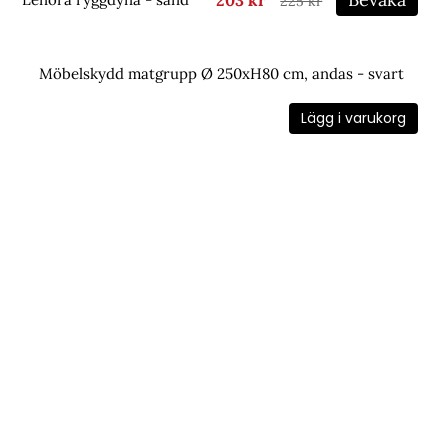
225 kr
Möbelskydd matgrupp Ø 250xH80 cm, andas - svart
Lägg i varukorg