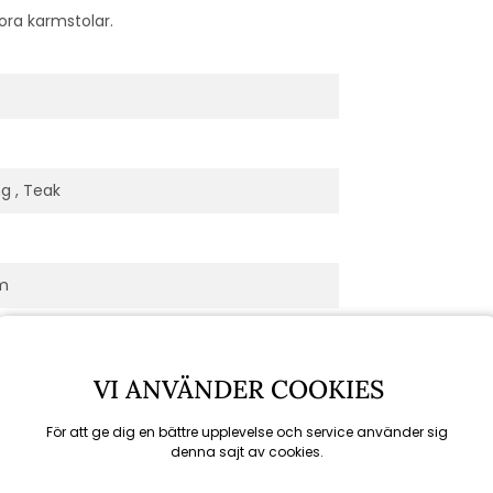
nora karmstolar.
g , Teak
cm
 / stol 85 cm
VI ANVÄNDER COOKIES
 sittdyna
För att ge dig en bättre upplevelse och service använder sig
denna sajt av cookies.
d / Lenora