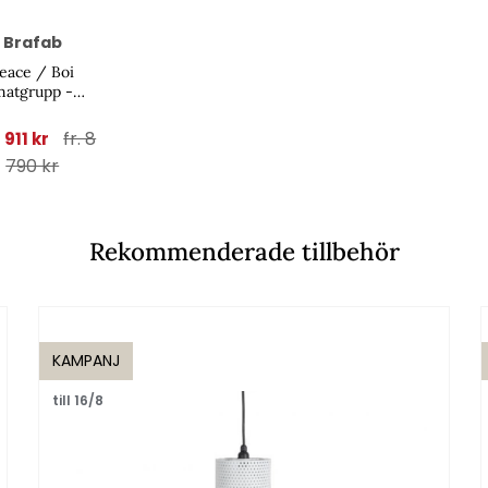
Brafab
eace / Boi
matgrupp -
tracit/black
fr. 8
7 911 kr
790 kr
Rekommenderade tillbehör
KAMPANJ
till 16/8