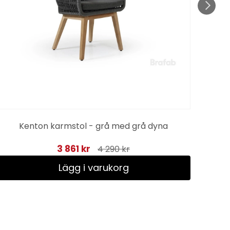
Kenton karmstol - grå med grå dyna
3 861 kr
4 290 kr
Lägg i varukorg