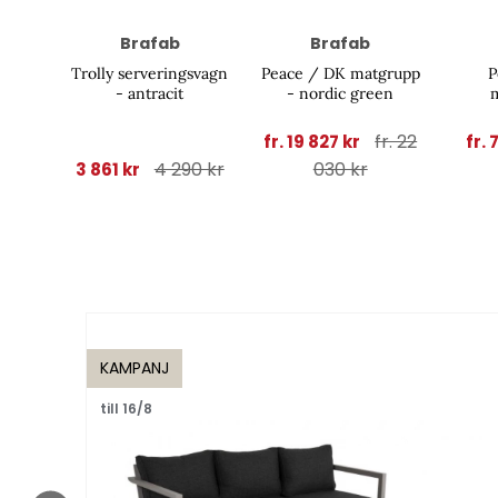
Brafab
Brafab
Trolly serveringsvagn
Peace / DK matgrupp
P
- antracit
- nordic green
an
fr. 22
fr. 19 827 kr
fr. 
4 290 kr
030 kr
3 861 kr
KAMPANJ
till 16/8