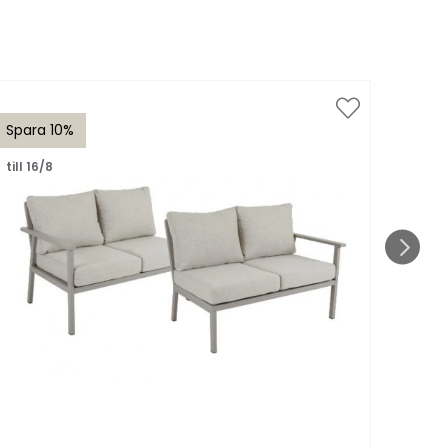
Spara 10%
Spar
till 16/8
till 1