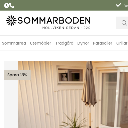
Per
Sommarrea
Utemöbler
Trädgård
Dynor
Parasoller
Grillar
Peace Wood / Lenora matgrupp - antracit/rustik/sand dyna
18