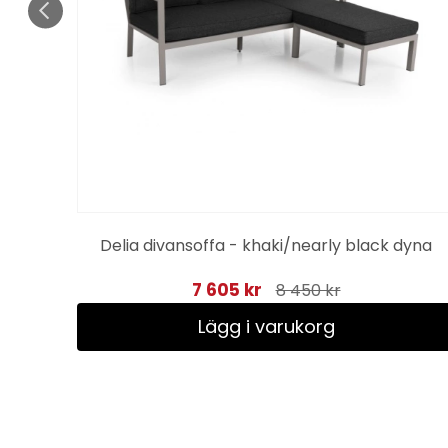
acit
Delia divansoffa - khaki/nearly black dyna
7 605 kr
8 450 kr
Lägg i varukorg