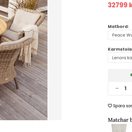
32799
k
Matbord:
Karmstolar
Spara so
Matchar 