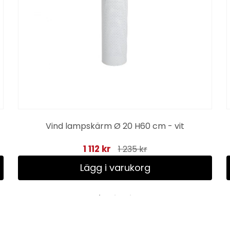
Vind lampskärm Ø 20 H60 cm - vit
1 112 kr
1 235 kr
Lägg i varukorg