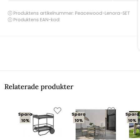
Produktens artikelnummer:
Peacewood-Lenora-SET
Produktens EAN-kod:
Relaterade produkter
Spara
Spara
Spara
10%
10%
10%