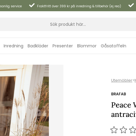
sonlig service
Fraktfritt över 399 kr på inredning & tillbehör (ej rea)
Inredning
Badkläder
Presenter
Blommor
Gåsatoffeln
Utemöbler
>
BRAFAB
Peace 
antrac