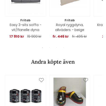
Fritab
Fritab
Easy 3-sits soffa -
Royal ryggdyna,
Krabi
vit/flanelle dyna
allväders - beige
17 910 kr
19 900 kr
fr. 446 kr
fr. 495 kr
22
Andra köpte även