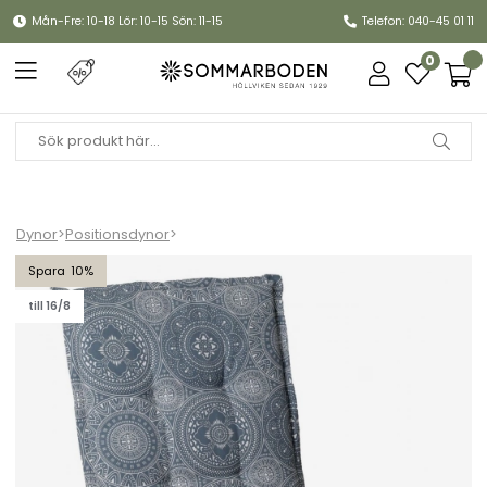
Mån-Fre: 10-18 Lör: 10-15 Sön: 11-15
Telefon: 040-45 01 11
0
Dynor
>
Positionsdynor
>
Positionsdyna, fiber - mandala grey
10
till 16/8