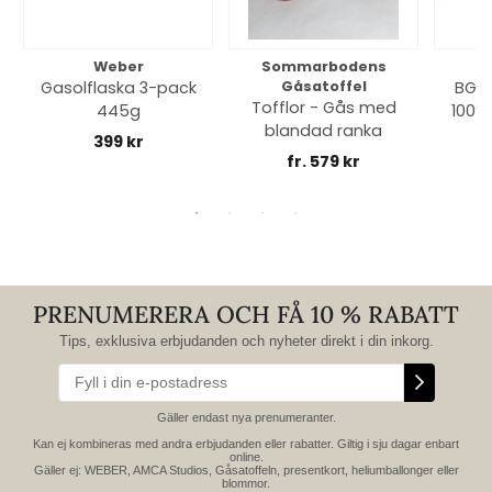
Weber
Sommarbodens
Bi
Gasolflaska 3-pack
Gåsatoffel
BGE 
Tofflor - Gås med
445g
100% 
blandad ranka
399 kr
fr. 579 kr
PRENUMERERA OCH FÅ 10 % RABATT
Tips, exklusiva erbjudanden och nyheter direkt i din inkorg.
Gäller endast nya prenumeranter.
Kan ej kombineras med andra erbjudanden eller rabatter. Giltig i sju dagar enbart
online.
Gäller ej: WEBER, AMCA Studios, Gåsatoffeln, presentkort, heliumballonger eller
blommor.