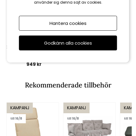
använder sig denna sajt av cookies.
Hantera cookies
AeroCover
Godkänn alla cookies
Dynväska 200x75 H 60 cm -
antracit
949 kr
Rekommenderade tillbehör
KAMPANJ
KAMPANJ
KAMP
till 16/8
till 16/8
till 16/8