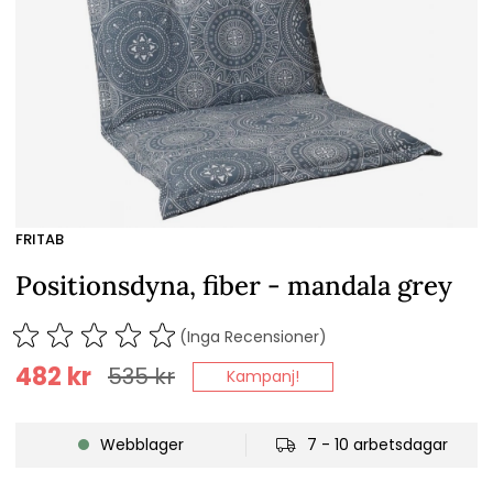
FRITAB
Positionsdyna, fiber - mandala grey
(Inga Recensioner)
482
kr
535
kr
Kampanj!
Webblager
7 - 10 arbetsdagar