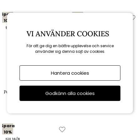
Spara
Spara
10%
10%
till 16/8
till 16/8
VI ANVÄNDER COOKIES
För att ge dig en bättre upplevelse och service
använder sig denna sajt av cookies.
Hantera cookies
Brafab
Brafab
Poul loungefåtölj - dusty green
Poul loungefåtölj - lemon
Godkänn alla cookies
2 961 kr
2 961 kr
3 290 kr
3 290 kr
Spara
10%
till 16/8