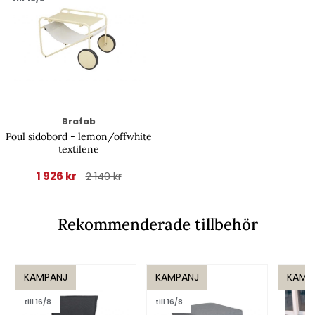
Brafab
Poul sidobord - lemon/offwhite
textilene
1 926 kr
2 140 kr
Rekommenderade tillbehör
KAMPANJ
KAMPANJ
KAMP
till 16/8
till 16/8