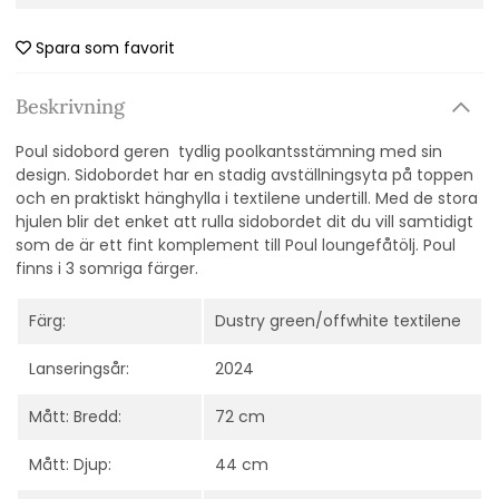
Spara som favorit
Beskrivning
Poul sidobord geren tydlig poolkantsstämning med sin
design. Sidobordet har en stadig avställningsyta på toppen
och en praktiskt hänghylla i textilene undertill. Med de stora
hjulen blir det enket att rulla sidobordet dit du vill samtidigt
som de är ett fint komplement till Poul loungefåtölj. Poul
finns i 3 somriga färger.
Färg:
Dustry green/offwhite textilene
Lanseringsår:
2024
Mått: Bredd:
72 cm
Mått: Djup:
44 cm