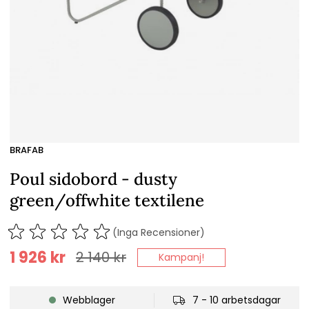
BRAFAB
Poul sidobord - dusty
green/offwhite textilene
(Inga Recensioner)
1 926
kr
2 140
kr
Kampanj!
Webblager
7 - 10 arbetsdagar