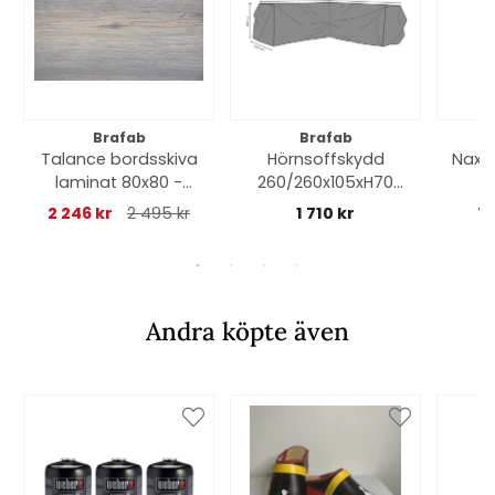
Brafab
Brafab
Talance bordsskiva
Hörnsoffskydd
Naxo
laminat 80x80 -
260/260x105xH70
natur trä
cm, andas - svart
2 246 kr
2 495 kr
1 710 kr
7
Andra köpte även