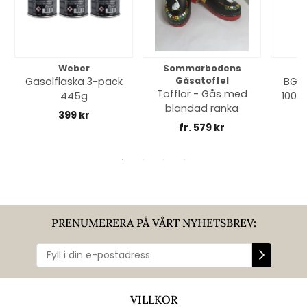
Weber
Sommarbodens
Bi
Gasolflaska 3-pack
Gåsatoffel
BGE 
Tofflor - Gås med
445g
100% 
blandad ranka
399 kr
fr. 579 kr
PRENUMERERA PÅ VÅRT NYHETSBREV:
VILLKOR