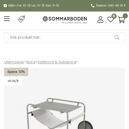
Mån-Fre: 10-18 Lör: 10-15 Sön: 11-15
Telefon: 040-45 01 11
0
Utemöbler
>
Bord
>
Soffbord & Sidobord
>
Poul sidobord - dusty green/offwhite textilene
10
till 16/8