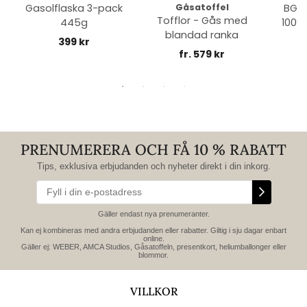
Gasolflaska 3-pack
Gåsatoffel
BGE 
Tofflor - Gås med
445g
100% 
blandad ranka
399 kr
fr. 579 kr
PRENUMERERA OCH FÅ 10 % RABATT
Tips, exklusiva erbjudanden och nyheter direkt i din inkorg.
Gäller endast nya prenumeranter.
Kan ej kombineras med andra erbjudanden eller rabatter. Giltig i sju dagar enbart
online.
Gäller ej: WEBER, AMCA Studios, Gåsatoffeln, presentkort, heliumballonger eller
blommor.
VILLKOR