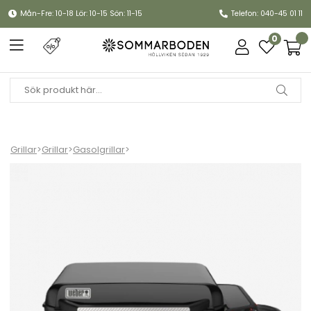
Mån-Fre: 10-18 Lör: 10-15 Sön: 11-15
Telefon: 040-45 01 11
0
Grillar
>
Grillar
>
Gasolgrillar
>
Slate stekbord gasol 56 cm - black