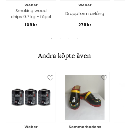
Weber
Weber
Smoking wood
Droppform avlång
Br
chips 0.7 kg - fågel
109 kr
279 kr
Andra köpte även
Weber
Sommarbodens
Bi