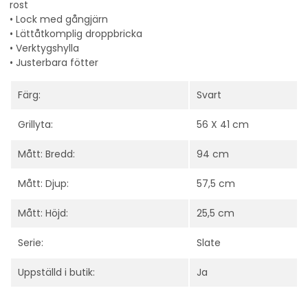
rost
• Lock med gångjärn
• Lättåtkomplig droppbricka
• Verktygshylla
• Justerbara fötter
Färg:
Svart
Grillyta:
56 X 41 cm
Mått: Bredd:
94 cm
Mått: Djup:
57,5 cm
Mått: Höjd:
25,5 cm
Serie:
Slate
Uppställd i butik:
Ja