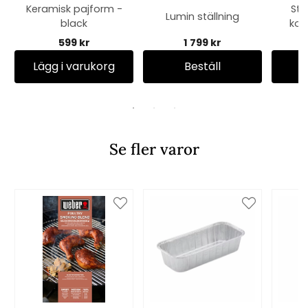
Keramisk pajform -
Ste
Lumin ställning
black
kom
utva
599 kr
1 799 kr
Smok
Lägg i varukorg
Beställ
Se fler varor