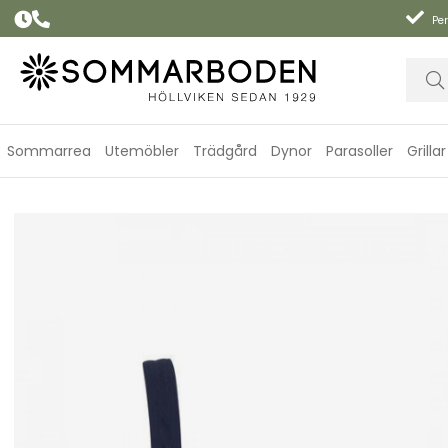
Per
Sommarrea
Utemöbler
Trädgård
Dynor
Parasoller
Grillar
Rita bikini-BH - navy