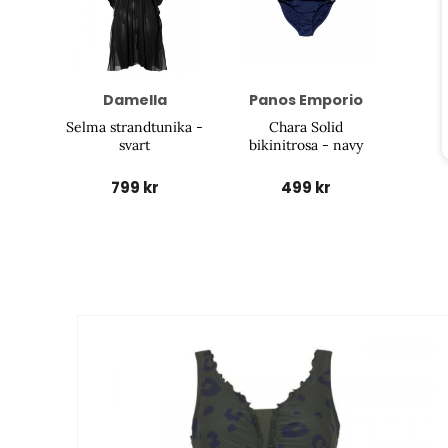
Damella
Panos Emporio
Selma strandtunika -
Chara Solid
svart
bikinitrosa - navy
799 kr
499 kr