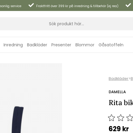
sonlig service
Fraktfritt över 399 kr på inredning & tillbehör (ej rea)
Inredning
Badkläder
Presenter
Blommor
Gåsatoffeln
Badkläder
>
B
DAMELLA
Rita bi
629
kr