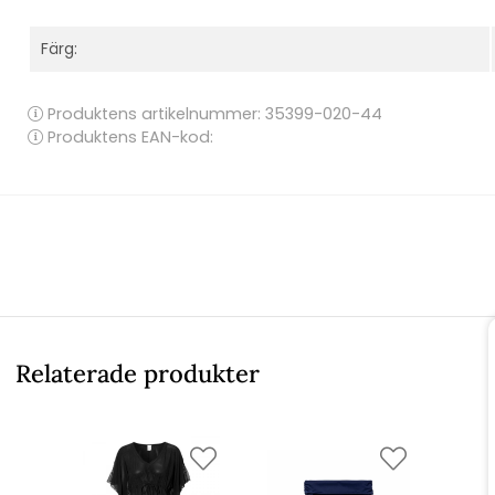
Färg:
Produktens artikelnummer:
35399-020-44
Produktens EAN-kod:
Relaterade produkter