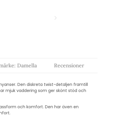
märke: Damella
Recensioner
nyanser. Den diskreta twist-detaljen framtill
har mjuk vaddering som ger skönt stöd och
passform och komfort. Den har även en
mfort.