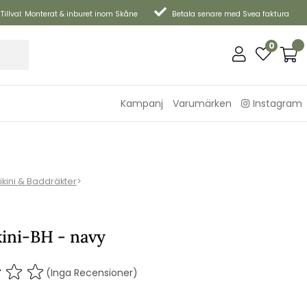
Tillval: Monterat & inburet inom Skåne
Betala senare med Svea faktura
0
Kampanj
Varumärken
Instagram
ikini & Baddräkter
>
kini-BH - navy
(Inga Recensioner)