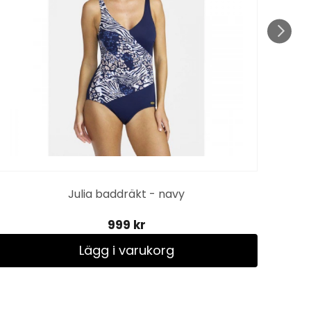
Julia baddräkt - navy
Ge
999 kr
Lägg i varukorg