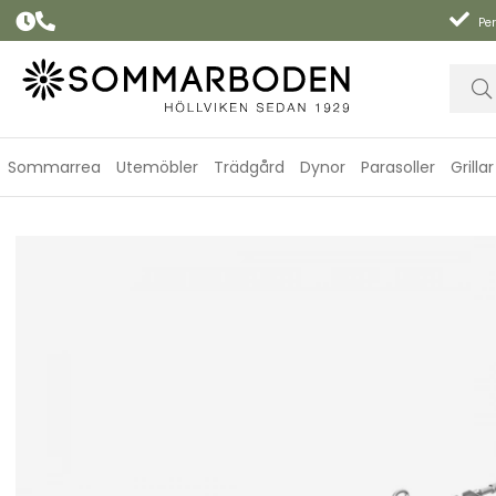
Per
Sommarrea
Utemöbler
Trädgård
Dynor
Parasoller
Grillar
Rotisseri Q 3000N+ - serien (2025-)