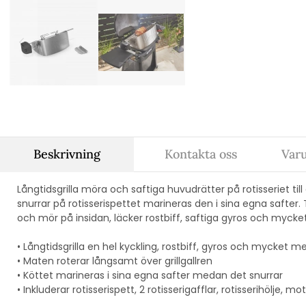
Beskrivning
Kontakta oss
Var
Långtidsgrilla möra och saftiga huvudrätter på rotisseriet ti
snurrar på rotisserispettet marineras den i sina egna safter. 
och mör på insidan, läcker rostbiff, saftiga gyros och mycke
• Långtidsgrilla en hel kyckling, rostbiff, gyros och mycket m
• Maten roterar långsamt över grillgallren
• Köttet marineras i sina egna safter medan det snurrar
• Inkluderar rotisserispett, 2 rotisserigafflar, rotisserihölje, 