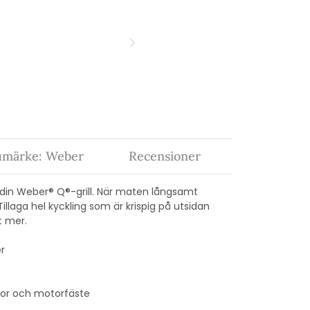
umärke: Weber
Recensioner
ll din Weber® Q®-grill. När maten långsamt
Tillaga hel kyckling som är krispig på utsidan
t mer.
er
motor och motorfäste