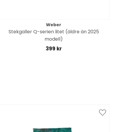
Weber
Stekgaller Q-serien litet (äldre än 2025
Pr
modell)
399 kr
Spar
till 1