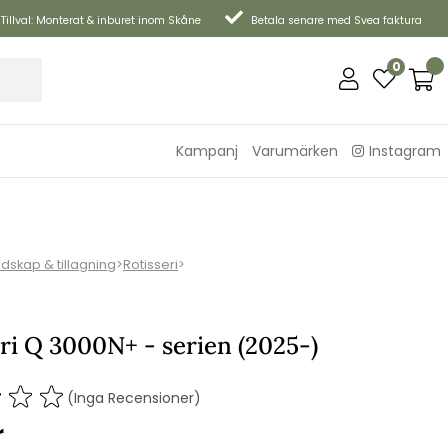
Tillval: Monterat & inburet inom Skåne
Betala senare med Svea faktura
0
Kampanj
Varumärken
Instagram
edskap & tillagning
>
Rotisseri
>
ri Q 3000N+ - serien (2025-)
(Inga Recensioner)
r