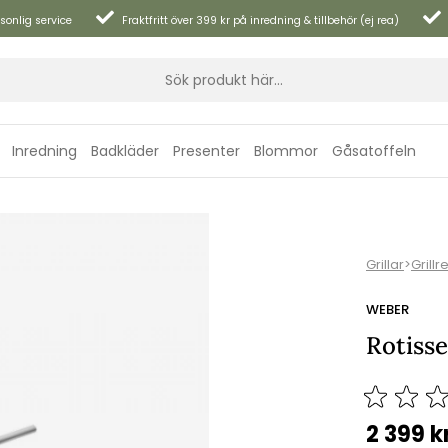
sonlig service
Fraktfritt över 399 kr på inredning & tillbehör (ej rea)
Inredning
Badkläder
Presenter
Blommor
Gåsatoffeln
Grillar
>
Grillr
WEBER
Rotisse
2 399
k