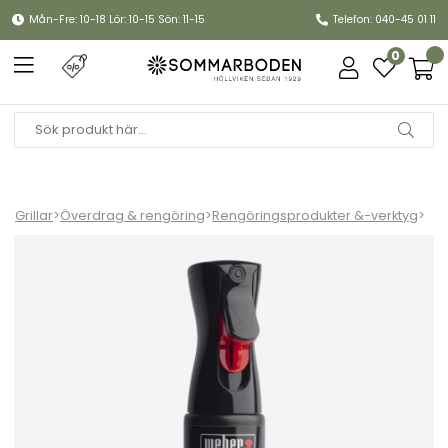
Mån-Fre: 10-18 Lör: 10-15 Sön: 11-15
Telefon: 040-45 01 11
0
Grillar
>
Överdrag & rengöring
>
Rengöringsprodukter &-verktyg
>
Grillrengöring emalj