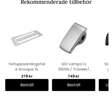
Rekommenderade tillbehör
Fettuppsamlingsfoli
LED-Lampa Q
Slat
e Smoque XL
3000N / Traveler/
ga
Lumin
279 kr
749 kr
Beställ
Beställ
Läg