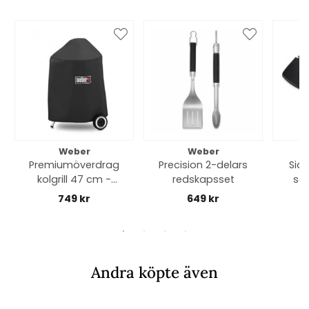
Weber
Weber
Premiumöverdrag
Precision 2-delars
Sid
kolgrill 47 cm -
redskapsset
ser
black
2
749 kr
649 kr
Andra köpte även