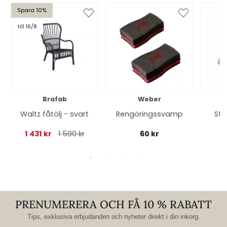
Spara 10%
till 16/8
Brafab
Weber
Waltz fåtölj - svart
Rengöringssvamp
Ste
1 431 kr
1 590 kr
60 kr
PRENUMERERA OCH FÅ 10 % RABATT
Tips, exklusiva erbjudanden och nyheter direkt i din inkorg.