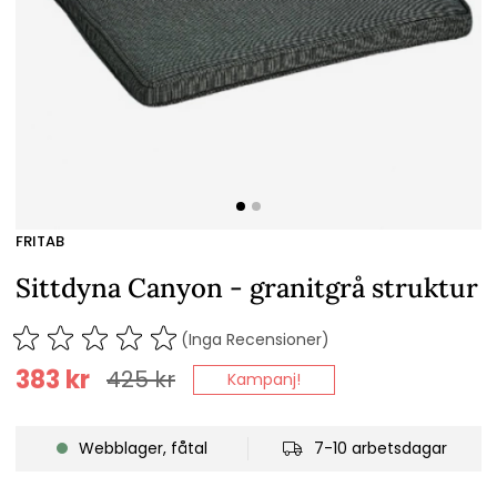
FRITAB
Sittdyna Canyon - granitgrå struktur
(Inga Recensioner)
383
kr
425
kr
Kampanj!
Webblager, fåtal
7-10 arbetsdagar