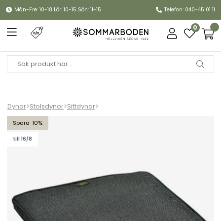
Mån-Fre: 10-18 Lör: 10-15 Sön: 11-15
Telefon: 040-45 01 11
0
Dynor
>
Stolsdynor
>
Sittdynor
>
Sittdyna Canyon - granitgrå struktur
10
till 16/8