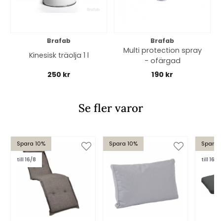
Brafab
Brafab
Multi protection spray
Kinesisk träolja 1 l
- ofärgad
250 kr
190 kr
Se fler varor
Spara 10%
Spara 10%
Spara 
till 16/8
till 16/8