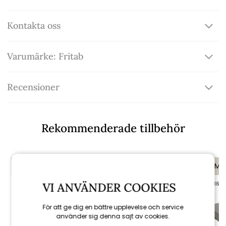
Kontakta oss
Varumärke: Fritab
Recensioner
Rekommenderade tillbehör
KAMPANJ
KAMPANJ
KAMP
VI ANVÄNDER COOKIES
till 16/8
till 16/8
till 16/8
För att ge dig en bättre upplevelse och service
använder sig denna sajt av cookies.