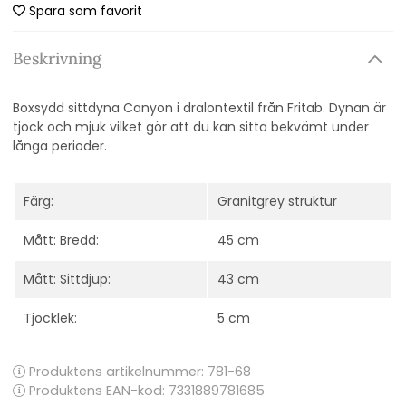
Spara som favorit
Beskrivning
Boxsydd sittdyna Canyon i dralontextil
från Fritab. Dynan är
tjock och mjuk vilket gör att du kan sitta bekvämt under
långa perioder.
Färg:
Granitgrey struktur
Mått: Bredd:
45 cm
Mått: Sittdjup:
43 cm
Tjocklek:
5 cm
Produktens artikelnummer:
781-68
Produktens EAN-kod: 7331889781685