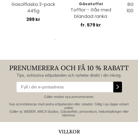
Gasolflaska 3-pack
Gåsatoffel
BGE 
Tofflor - Gås med
445g
100% 
blandad ranka
399 kr
fr. 579 kr
PRENUMERERA OCH FÅ 10 % RABATT
Tips, exklusiva erbjudanden och nyheter direkt i din inkorg.
Gäller endast nya prenumeranter.
Kan ej kombineras med andra erbjudanden eller rabatter. Giltig i sju dagar enbart
online.
Gäller ej: WEBER, AMCA Studios, Gåsatoffeln, presentkort, heliumballonger eller
blommor.
VILLKOR