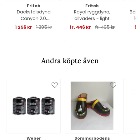
Fritab
Fritab
Däckstolsdyna
Royal ryggdyna,
Bän
Canyon 2.0,
allväders - light
10
nackkudde -
grey
gran
1 256 kr
1 395 kr
fr. 446 kr
fr. 495 kr
86
kastanj
Andra köpte även
Weber
Sommarbodens
Bi